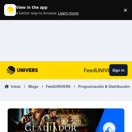
Skip to content
View in the app
×
Di
A better way to browse.
Learn more
.
FeedUNIVERS
Sign In
Inicio
Blogs
FeedUNIVERS
Programación & Distribución