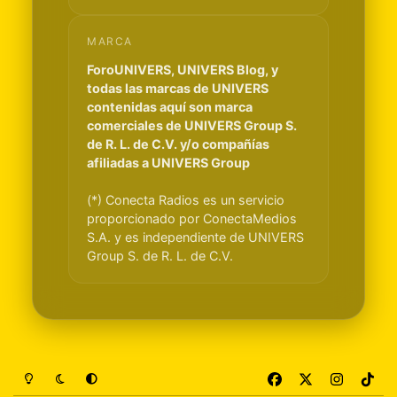
MARCA
ForoUNIVERS, UNIVERS Blog, y
todas las marcas de UNIVERS
contenidas aquí son marca
comerciales de UNIVERS Group S.
de R. L. de C.V. y/o compañías
afiliadas a UNIVERS Group
(*) Conecta Radios es un servicio
proporcionado por ConectaMedios
S.A. y es independiente de UNIVERS
Group S. de R. L. de C.V.
Light Mode
Dark Mode
System Preference
f
x
i
t
a
n
i