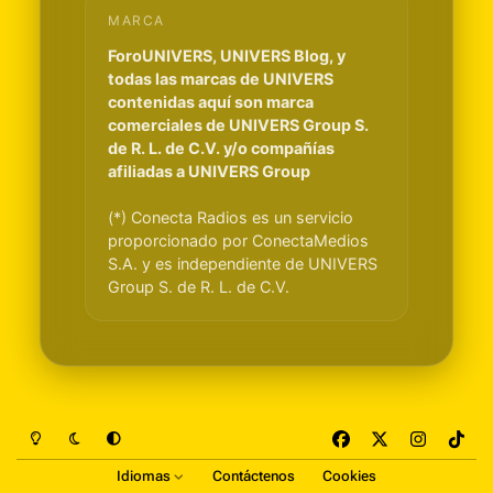
MARCA
ForoUNIVERS, UNIVERS Blog, y
todas las marcas de UNIVERS
contenidas aquí son marca
comerciales de UNIVERS Group S.
de R. L. de C.V. y/o compañías
afiliadas a UNIVERS Group
(*) Conecta Radios es un servicio
proporcionado por ConectaMedios
S.A. y es independiente de UNIVERS
Group S. de R. L. de C.V.
Light Mode
Dark Mode
System Preference
f
x
i
t
a
n
i
Idiomas
Contáctenos
Cookies
c
s
k