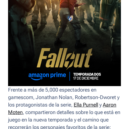
Frente a más de 5,000 espectadores en
gamescom, Jonathan Nolan, Robertson-Dworet y
los protagonistas de la serie,
Ella Purnell
y
Aaron
Moten
, compartieron detalles sobre lo que está en
juego en la nueva temporada y el camino que
recorrerán los personajes favoritos de la serie: