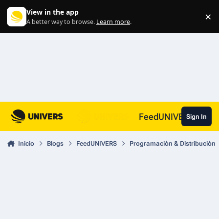
Skip to content
View in the app
×
Di
A better way to browse.
Learn more
.
FeedUNIVERS
Sign In
Inicio
Blogs
FeedUNIVERS
Programación & Distribución