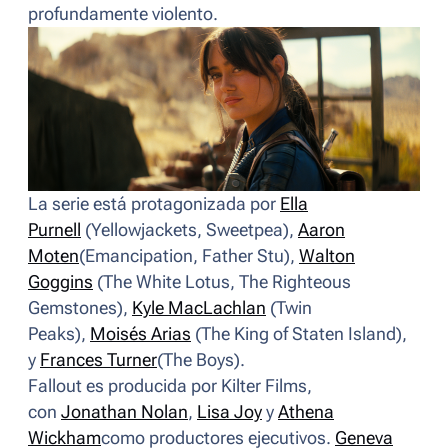
profundamente violento.
La serie está protagonizada por
Ella
Purnell
(
Yellowjackets, Sweetpea
),
Aaron
Moten
(
Emancipation, Father Stu
),
Walton
Goggins
(
The White Lotus, The Righteous
Gemstones
),
Kyle MacLachlan
(
Twin
Peaks
),
Moisés Arias
(
The King of Staten Island
),
y
Frances Turner
(
The Boys
).
Fallout
es producida por Kilter Films,
con
Jonathan Nolan
,
Lisa Joy
y
Athena
Wickham
como productores ejecutivos.
Geneva