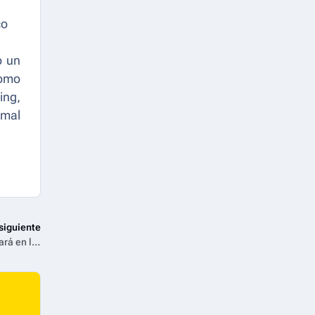
co
o un
como
ing,
imal
siguiente
Mariah Carey recibirá el premio “Video Vanguard” y se presentará en los MTV VMAs 2025, que se transmitirán el 7 de Septiembre