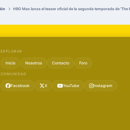
ión
HBO Max lanza el teaser oficial de la segunda temporada de ‘The Pi
EXPLORAR
Inicio
Nosotros
Contacto
Foro
COMUNIDAD
Facebook
X
YouTube
Instagram