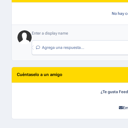
No hay c
Agrega una respuesta...
Cuéntaselo a un amigo
¿Te gusta Fee
Em