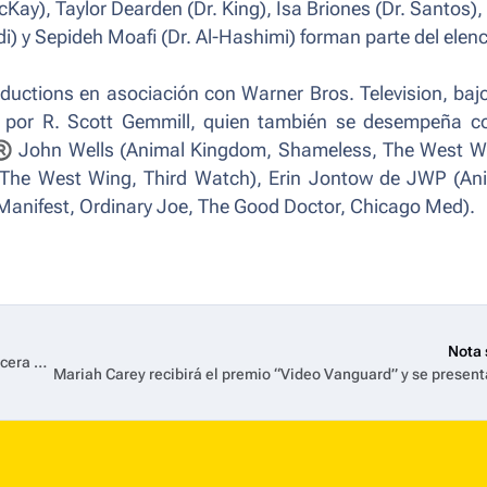
Kay), Taylor Dearden (Dr. King), Isa Briones (Dr. Santos),
) y Sepideh Moafi (Dr. Al-Hashimi) forman parte del elen
uctions en asociación con Warner Bros. Television, baj
a por R. Scott Gemmill, quien también se desempeña 
®
John Wells (
Animal Kingdom, Shameless, The West W
The West Wing, Third Watch
), Erin Jontow de JWP (
An
Manifest, Ordinary Joe, The Good Doctor, Chicago Med
).
Nota 
Prime Video anuncia la fecha de estreno de Culpa Nuestra, la tercera y última película de la saga Culpables