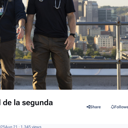
l de la segunda
Share
Follow
025
Aug 21
· 1,345 views