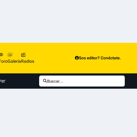
Sos editor? Conéctate.
Foro
Galería
Radios
tt’
Buscar...