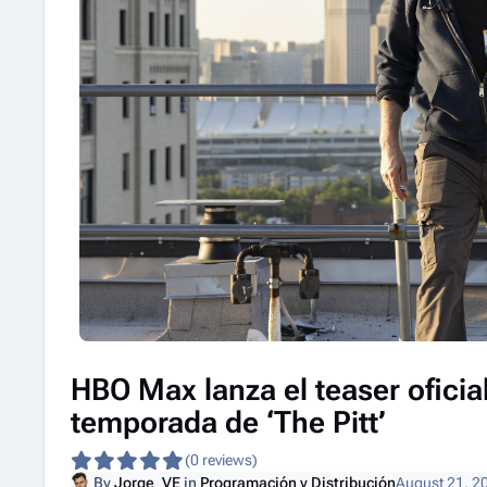
HBO Max lanza el teaser oficia
temporada de ‘The Pitt’
(0 reviews)
By
Jorge_VE
in
Programación y Distribución
August 21, 2