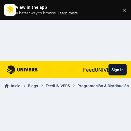
Skip to content
View in the app
×
Di
A better way to browse.
Learn more
.
FeedUNIVERS
Sign In
Inicio
Blogs
FeedUNIVERS
Programación & Distribución