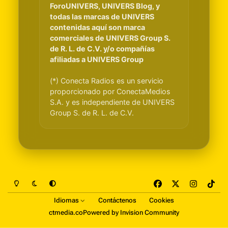
ForoUNIVERS, UNIVERS Blog, y
todas las marcas de UNIVERS
contenidas aquí son marca
comerciales de UNIVERS Group S.
de R. L. de C.V. y/o compañías
afiliadas a UNIVERS Group
(*) Conecta Radios es un servicio
proporcionado por ConectaMedios
S.A. y es independiente de UNIVERS
Group S. de R. L. de C.V.
Light Mode
Dark Mode
System Preference
f
x
i
t
a
n
i
Idiomas
Contáctenos
Cookies
c
s
k
ctmedia.co
Powered by
Invision Community
e
t
t