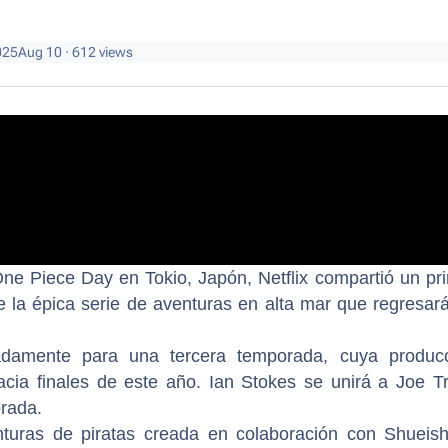
025
Aug 10
· 612 views
One Piece Day en Tokio, Japón, Netflix compartió un pr
 la épica serie de aventuras en alta mar que regresar
adamente para una tercera temporada, cuya produc
cia finales de este año. Ian Stokes se unirá a Joe T
orada.
turas de piratas creada en colaboración con Shueis