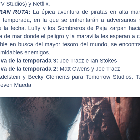
V Studios) y Netflix.
RAN RUTA
:
La épica aventura de piratas en alta ma
 temporada, en la que se enfrentarán a adversarios
a la fecha. Luffy y los Sombreros de Paja zarpan haci
ja de mar donde el peligro y la maravilla les esperan a 
cible en busca del mayor tesoro del mundo, se encontr
ormidables enemigos.
iva de la temporada 3:
Joe Tracz e Ian Stokes
iva de la temporada 2:
Matt Owens y Joe Tracz
delstein y Becky Clements para Tomorrow Studios, T
 Steven Maeda