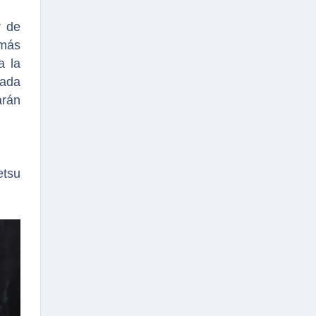
r de
 más
a la
cada
arán
etsu