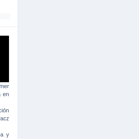
imer
á en
ción
racz
ha y