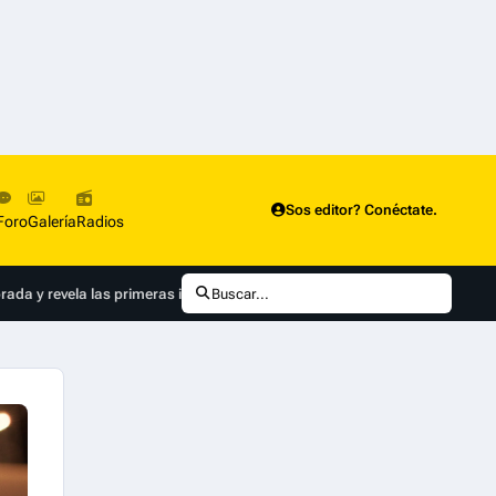
Sos editor? Conéctate.
Foro
Galería
Radios
orada y revela las primeras imágenes de la temporada 2
Buscar...