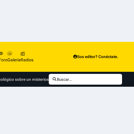
Sos editor? Conéctate.
Foro
Galería
Radios
icológico sobre un misterioso asesinato, por Universal+
Buscar...