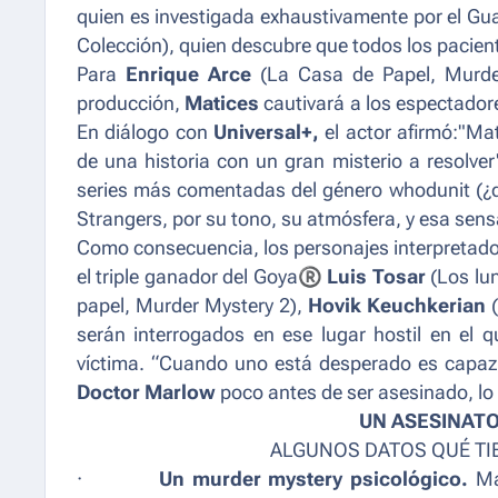
quien es investigada exhaustivamente por el Gua
Colección
), quien descubre que todos los pacient
Para
Enrique Arce
(
La Casa de Papel, Murde
producción,
Matices
cautivará a los espectadore
En diálogo con
Universal+,
el actor afirmó
:"Mat
de una historia con un gran misterio a resolver
series más comentadas del género
whodunit
(¿
Strangers, por su tono, su atmósfera, y esa sens
Como consecuencia, los personajes interpretado
el triple ganador del Goya
®
Luis Tosar
(
Los lun
papel, Murder Mystery 2
),
Hovik Keuchkerian
serán interrogados en ese lugar hostil en el 
víctima.
“Cuando uno está desperado es capaz 
Doctor Marlow
poco antes de ser asesinado, lo 
UN ASESINAT
ALGUNOS DATOS QUÉ TI
·
Un
murder mystery
psicológico.
Ma