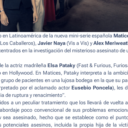
to en Latinoamérica de la nueva mini-serie española
Matic
Los Caballeros
),
Javier Naya
(
Vis a Vis
) y
Alex Meriweat
centrados en la investigación del misterioso asesinato de 
de la actriz madrileña
Elsa Pataky
(
Fast & Furious, Furios
o en Hollywood. En
Matices
, Pataky interpreta a la ambic
 grupo de pacientes en una lujosa bodega en la que su pa
erpretado por el aclamado actor
Eusebio Poncela
), les 
a de ruptura y renacimiento”.
dos a un peculiar tratamiento que los llevará de vuelta a
abordaje poco convencional de sus problemas emocion
w sea asesinado, hecho que se establece como el punt
 potenciales asesinos, incluida la propia hija de la víct