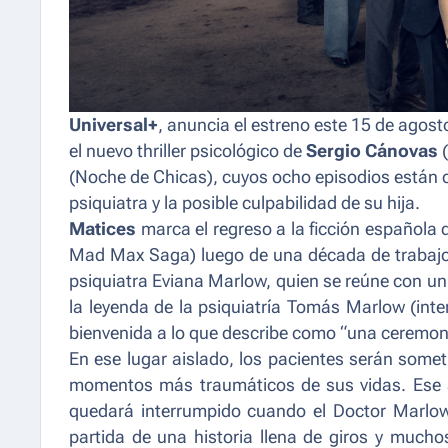
Universal+
, anuncia el estreno este 15 de agos
el nuevo thriller psicológico de
Sergio Cánovas
(
(
Noche de Chicas
), cuyos ocho episodios están 
psiquiatra y la posible culpabilidad de su hija.
Matices
marca el regreso a la ficción española 
Mad Max Saga)
luego de una década de trabaj
psiquiatra Eviana Marlow, quien se reúne con un
la leyenda de la psiquiatría Tomás Marlow (int
bienvenida a lo que describe como
“una ceremoni
En ese lugar aislado, los pacientes serán someti
momentos más traumáticos de sus vidas. Ese 
quedará interrumpido cuando el Doctor Marlo
partida de una historia llena de giros y muchos