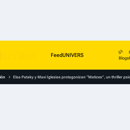
FeedUNIVERS
Blogs
ión
Elsa Pataky y Maxi Iglesias protagonizan “Matices”, un thriller ps