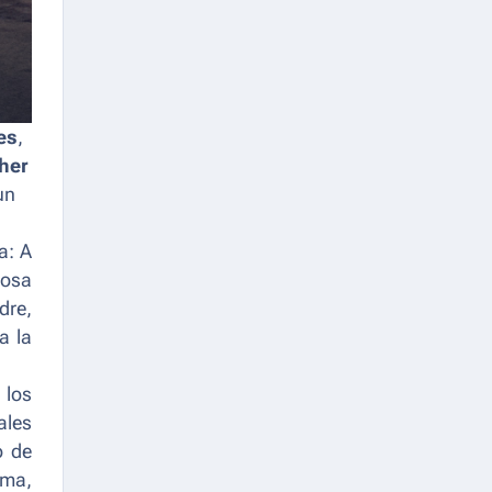
es
,
her
un
a: A
iosa
dre,
da la
 los
ales
o de
ima,