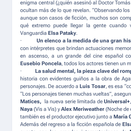
enigma central (¿quién asesinó al Doctor Tomás
ocultan más de lo que revelan.
“Observando los 
aunque son casos de ficción, muchos son comp
qué extremo puede llegar la gente cuando v
Vanguardia
Elsa Pataky
.
·
Un elenco a la medida de una gran his
con intérpretes que brindan actuaciones memor
en ascenso, a un grande del cine español 
Eusebio Poncela
, todos los actores tienen un mo
·
La salud mental, la pieza clave del ro
historia con evidentes guiños a la obra de Aga
personajes. De acuerdo a
Luis Tosar
, es esa
“c
“Los personajes tienen muchas vueltas”,
aseguró
Matices,
la nueva serie limitada de
Universal+
Naya
(
Vis a Vis
) y
Alex Meriweather
(
Noche de 
también es el productor ejecutivo junto a
María G
Además del regreso a la ficción española de
Els