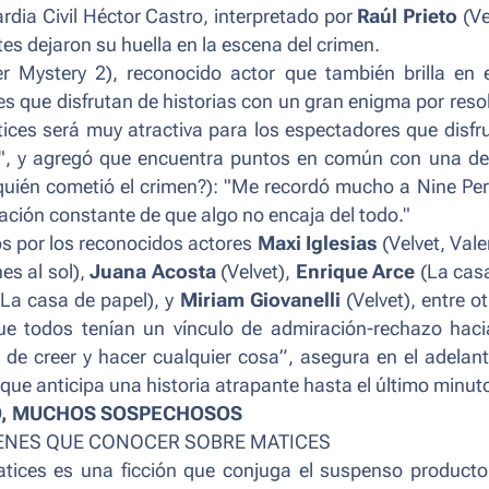
rdia Civil Héctor Castro, interpretado por
Raúl Prieto
(
Ve
es dejaron su huella en la escena del crimen.
r Mystery 2
), reconocido actor que también brilla en 
s que disfrutan de historias con un gran enigma por resol
ices será muy atractiva para los espectadores que disfr
"
, y agregó que encuentra puntos en común con una de
quién cometió el crimen?):
"Me recordó mucho a Nine Per
ación constante de que algo no encaja del todo."
s por los reconocidos actores
Maxi Iglesias
(
Velvet, Vale
es al sol
),
Juana Acosta
(
Velvet
),
Enrique Arce
(
La cas
(
La casa de papel
), y
Miriam Giovanelli
(
Velvet
), entre o
que todos tenían un vínculo de admiración-rechazo haci
de creer y hacer cualquier cosa”
, asegura en el adelant
que anticipa una historia atrapante hasta el último minut
O, MUCHOS SOSPECHOSOS
ENES QUE CONOCER SOBRE MATICES
tices
es una ficción que conjuga el suspenso producto