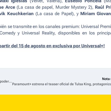
Maxi Iglesias
(
Velvet, Valeria
),
Eusebio Poncela
(
Ma
ue Arce
(
La casa de papel, Murder Mystery 2
),
Raúl Pr
vik Keuchkerian
(
La casa de Papel
), y
Miriam Giovane
én se transmite en los canales premium: Universal Premi
Comedy y Universal Reality, disponibles en los princip
partir del 15 de agosto en exclusiva por Universal+!
Nota 
History2 estrena “Faraones: Ascenso y Caída”, la historia de los poderosos líderes de Egipto