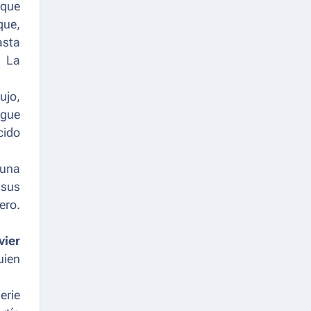
 que
que,
asta
n La
ujo,
igue
cido
 una
 sus
ero.
vier
uien
serie