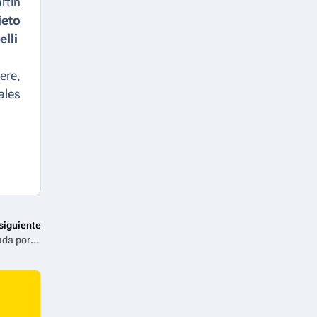
rtín
ieto
lli
ere,
ales
siguiente
Paramount+ estrena el teaser oficial de Tulsa King, protagonizada por el nominado al Oscar Sylvester Stallone