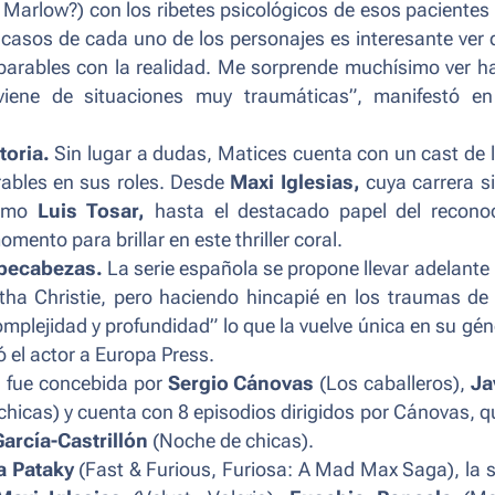
 Marlow?) con los ribetes psicológicos de esos pacientes
casos de cada uno de los personajes es interesante ver 
arables con la realidad. Me sorprende muchísimo ver h
iene de situaciones muy traumáticas”
, manifestó e
toria.
Sin lugar a dudas,
Matices
cuenta con un cast de l
ables en sus roles. Desde
Maxi Iglesias,
cuya carrera s
como
Luis Tosar,
hasta el destacado papel del recono
mento para brillar en este thriller coral.
mpecabezas.
La serie española se propone llevar adelante
tha Christie, pero haciendo hincapié en los traumas de
omplejidad y profundidad”
lo que la vuelve única en su gén
 el actor a Europa Press.
, fue concebida por
Sergio Cánovas
(
Los caballeros
),
Ja
chicas
) y cuenta con 8 episodios dirigidos por Cánovas, q
arcía-Castrillón
(
Noche de chicas
).
a Pataky
(
Fast & Furious, Furiosa: A Mad Max Saga)
, la 