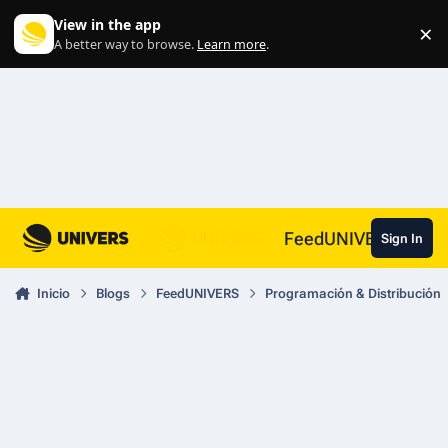
Skip to content
View in the app
×
Di
A better way to browse.
Learn more
.
FeedUNIVERS
Sign In
Inicio
Blogs
FeedUNIVERS
Programación & Distribución