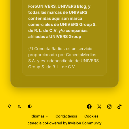
ForoUNIVERS, UNIVERS Blog, y
todas las marcas de UNIVERS
contenidas aquí son marca
comerciales de UNIVERS Group S.
de R. L. de C.V. y/o compañías
afiliadas a UNIVERS Group
(*) Conecta Radios es un servicio
proporcionado por ConectaMedios
S.A. y es independiente de UNIVERS
Group S. de R. L. de C.V.
Light Mode
Dark Mode
System Preference
f
x
i
t
a
n
i
Idiomas
Contáctenos
Cookies
c
s
k
ctmedia.co
Powered by
Invision Community
e
t
t