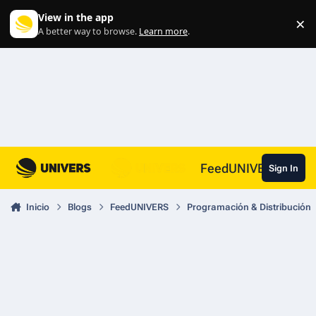
Skip to content
View in the app
×
Di
A better way to browse.
Learn more
.
FeedUNIVERS
Sign In
Inicio
Blogs
FeedUNIVERS
Programación & Distribución