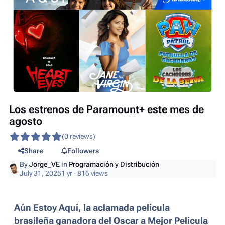
Los estrenos de Paramount+ este mes de
agosto
(0 reviews)
Share
Followers
By
Jorge_VE
in
Programación y Distribución
July 31, 2025
1 yr
· 816 views
Aún Estoy Aquí, la aclamada película
brasileña ganadora del Oscar a Mejor Película