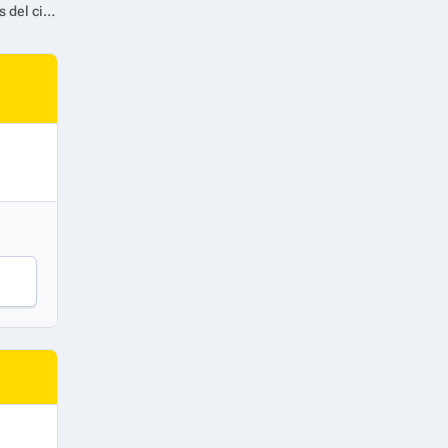
¡Bienvenido agosto! AMCNI-LA llega con un mes lleno de íconos del cine, dramas y emoción