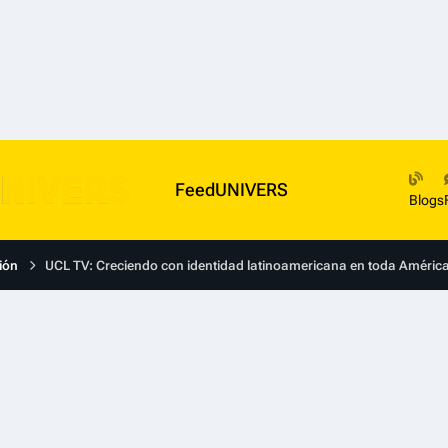
FeedUNIVERS
Blogs
ión
UCL TV: Creciendo con identidad latinoamericana en toda Améric