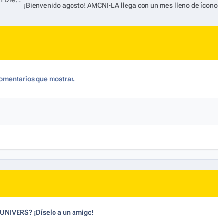
Paramount+ presenta el tráiler oficial de NCIS: Tony & Ziva en San Diego Comic-Con
omentarios que mostrar.
dUNIVERS? ¡Díselo a un amigo!