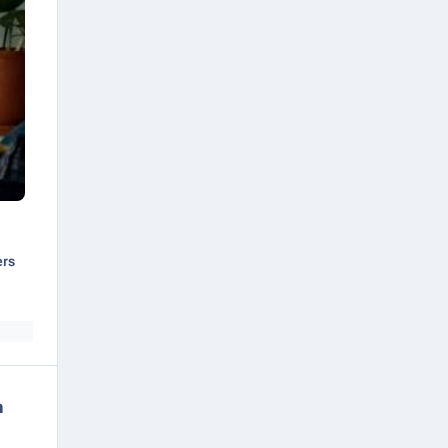
ers
n