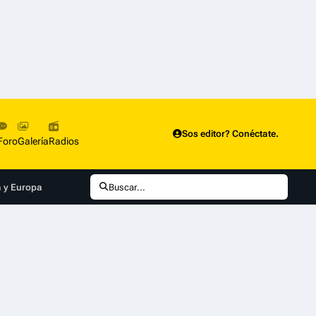
Sos editor? Conéctate.
Foro
Galería
Radios
a y Europa
Buscar...