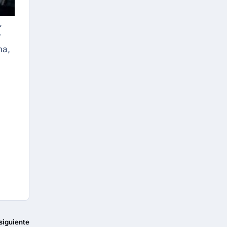
,
y
na,
siguiente