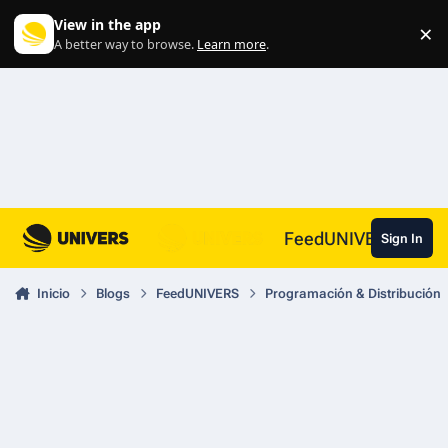
Skip to content
View in the app
×
Di
A better way to browse.
Learn more
.
FeedUNIVERS
Sign In
Inicio
Blogs
FeedUNIVERS
Programación & Distribución