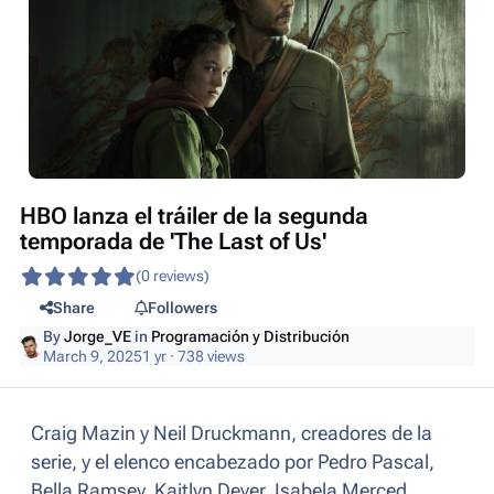
HBO lanza el tráiler de la segunda
temporada de 'The Last of Us'
(0 reviews)
Share
Followers
By
Jorge_VE
in
Programación y Distribución
March 9, 2025
1 yr
· 738 views
Craig Mazin y Neil Druckmann, creadores de la
serie, y el elenco encabezado por Pedro Pascal,
Bella Ramsey, Kaitlyn Dever, Isabela Merced,