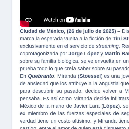
Ciudad de México, (26 de julio de 2025)
– Di
marca la esperada vuelta a la ficción de
Tini S
exclusivamente en el servicio de
streaming
. Re
coprotagonizada por
Jorge López
y
Martín Ba
sobre su familia biológica, se ve envuelta en u
prueba todo lo que creía saber sobre su pasad
En
Quebranto
, Miranda (
Stoessel
) es una jov
de ansiedad que los atribuye a la angustia que
para descubrir su pasado, decide volver a M
pensaba. Es así como Miranda decide infiltrar
México de la mano de Javier Lara (
López
), s
ex miembro de las fuerzas especiales de se
verdad tiene un costo altísimo, y Miranda tiene
castigo, entre el amor de quien está dispuesto a