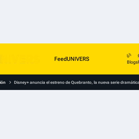
FeedUNIVERS
Blogs
ión
Disney+ anuncia el estreno de Quebranto, la nueva serie dramática 