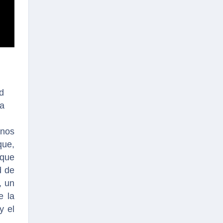
d
 a
rnos
que,
 que
d de
, un
e la
y el