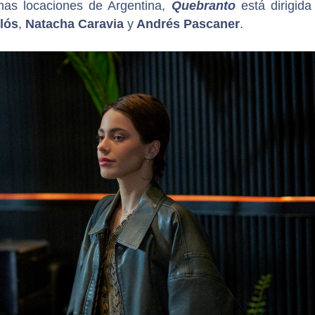
nas locaciones de Argentina,
Quebranto
está dirigida
lós
,
Natacha Caravia
y
Andrés Pascaner
.