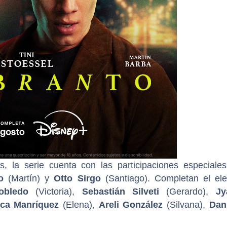
, la serie cuenta con las participaciones especiale
o
(Martín) y
Otto Sirgo
(Santiago). Completan el el
obledo
(Victoria),
Sebastián Silveti
(Gerardo),
Jy
ca Manríquez
(Elena),
Areli González
(Silvana),
Dan