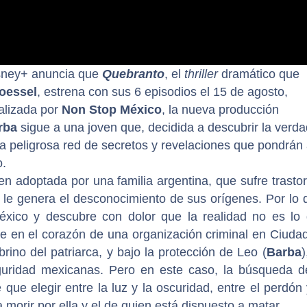
sney+ anuncia que
Quebranto
, el
thriller
dramático que
toessel
,
estrena con sus 6 episodios el 15 de agosto,
alizada por
Non Stop México
, la nueva producción
rba
sigue a una joven que, decidida a descubrir la verda
na peligrosa red de secretos y revelaciones que pondrán
o.
en adoptada por una familia argentina, que sufre trasto
 le genera el desconocimiento de sus orígenes. Por lo 
éxico y descubre con dolor que la realidad no es lo
se en el corazón de una organización criminal en Ciuda
obrino del patriarca, y bajo la protección de Leo (
Barba
)
guridad mexicanas. Pero en este caso, la búsqueda d
 que elegir entre la luz y la oscuridad, entre el perdón 
 morir por ella y el de quien está dispuesto a matar.