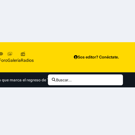
Sos editor? Conéctate.
Foro
Galería
Radios
que marca el regreso de Tini Stoessel a la ficción
Buscar...