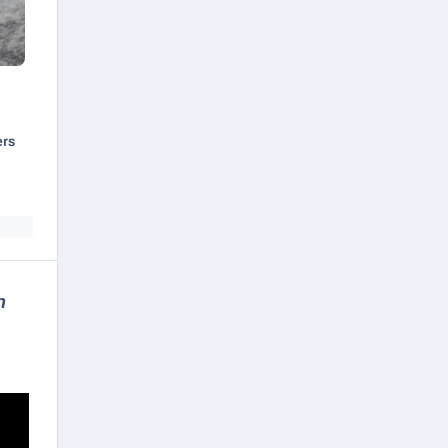
ers
n