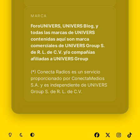
MARCA
ForoUNIVERS, UNIVERS Blog, y
todas las marcas de UNIVERS
contenidas aquí son marca
comerciales de UNIVERS Group S.
de R. L. de C.V. y/o compañías
afiliadas a UNIVERS Group
(*) Conecta Radios es un servicio
proporcionado por ConectaMedios
S.A. y es independiente de UNIVERS
Group S. de R. L. de C.V.
Light Mode
Dark Mode
System Preference
f
x
i
t