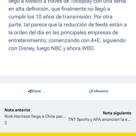
llegó a México a través de Totalplay con una señal
en alta definición, que finalmente no llegó a
cumplir los 10 años de transmisión. Por otra
parte, tal parece que la reducción de feeds están a
la orden del día en las principales empresas de
entretenimiento; comenzando con A+E, siguiendo
con Disney, luego NBC y ahora WBD.
Share
Followers
Nota anterior
Nota siguiente
Rick Harrison llega a Chile para lanzar el portafolio de canales de A+E Networks Latin America en Mundo
TNT Sports y AFA anuncian la extensión de los derechos de transmisión de la Liga Profesional de Fútbol hasta 2031