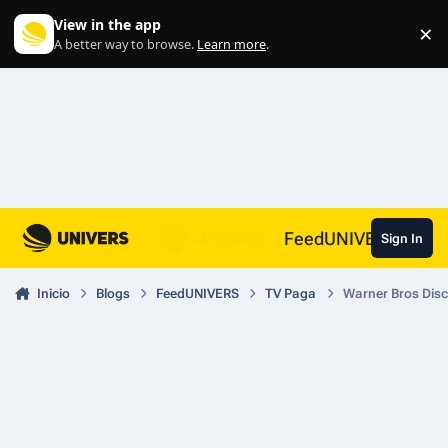
Skip to content
View in the app
×
Di
A better way to browse.
Learn more
.
FeedUNIVERS
Sign In
Inicio
Blogs
FeedUNIVERS
TV Paga
Warner Bros Disc