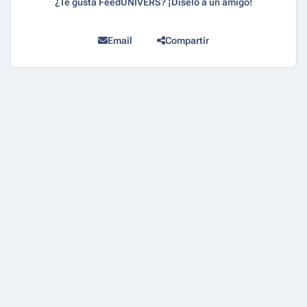
¿Te gusta FeedUNIVERS? ¡Díselo a un amigo!
Email
Compartir