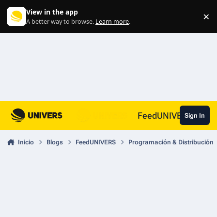
Skip to content
View in the app
×
Di
A better way to browse.
Learn more
.
FeedUNIVERS
Sign In
Inicio
Blogs
FeedUNIVERS
Programación & Distribución