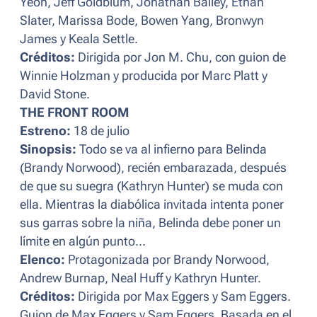
Yeoh, Jeff Goldblum, Jonathan Bailey, Ethan
Slater, Marissa Bode, Bowen Yang, Bronwyn
James y Keala Settle.
Créditos:
Dirigida por Jon M. Chu, con guion de
Winnie Holzman y producida por Marc Platt y
David Stone.
THE FRONT ROOM
Estreno:
18 de julio
Sinopsis:
Todo se va al infierno para Belinda
(Brandy Norwood), recién embarazada, después
de que su suegra (Kathryn Hunter) se muda con
ella. Mientras la diabólica invitada intenta poner
sus garras sobre la niña, Belinda debe poner un
límite en algún punto...
Elenco:
Protagonizada por Brandy Norwood,
Andrew Burnap, Neal Huff y Kathryn Hunter.
Créditos:
Dirigida por Max Eggers y Sam Eggers.
Guion de Max Eggers y Sam Eggers. Basada en el