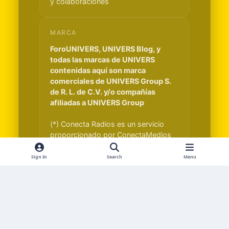
y colaboraciones
MARCA
ForoUNIVERS, UNIVERS Blog, y
todas las marcas de UNIVERS
contenidas aquí son marca
comerciales de UNIVERS Group S.
de R. L. de C.V. y/o compañías
afiliadas a UNIVERS Group
(*) Conecta Radios es un servicio
proporcionado por ConectaMedios
S.A. y es independiente de UNIVERS
Group S. de R. L. de C.V.
Sign In
Search
Menu
Light Mode
Dark Mode
System Preference
f
x
i
t