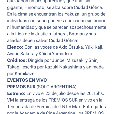
que Japón ha desaparecido y que una isla
gigante, Hinomoto, se alza sobre Ciudad Gótica.
En la cima se encuentran los Yakuza, un grupo de
individuos con superpoderes que reinan sin honor
ni humanidad y que se parecen sospechosamente
a la Liga de la Justicia. ¡Ahora, Batman y sus
aliados deben salvar Ciudad Gótica!
Elenco:
Con las voces de Akio Ôtsuka, Yûki Kaji,
Ayane Sakura y Kôichi Yamadera.
Créditos:
Dirigida por Junpei Mizusaki y Shinji
Takagi, escrita por Kazuki Nakashima y animada
por Kamikaze
EVENTOS EN VIVO
PREMOS SUR
(SOLO ARGENTINA)
Estreno:
En vivo el 23 de julio desde las 20:15hs.
Viví la entrega de los PREMIOS SUR en vivo en la
Temporada de Premios de TNT y Max. Entregados
por la Academia de Cine Argentina, los PREMIOS