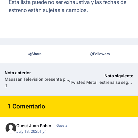
Esta lista puede no ser exhaustiva y las fechas de
estreno están sujetas a cambios.
Share
Followers
Nota anterior
Nota siguiente
Maussan Televisión presenta programa especial sobre la “Esfera de Buga”
‘Twisted Metal’ estrena su segunda temporada el 10 de agosto en HBO Max
1 Comentario
Guest Juan Pablo
Guests
July 13, 2025
1 yr