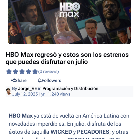
HBO Max regresó y estos son los estrenos
que puedes disfrutar en julio
(0 reviews)
Share
Followers
By
Jorge_VE
in
Programación y Distribución
July 12, 2025
1 yr
· 1,240 views
HBO Max
ya está de vuelta en América Latina con
novedades imperdibles. En julio, disfruta de los
éxitos de taquilla
WICKED
y
PECADORES
; y otras