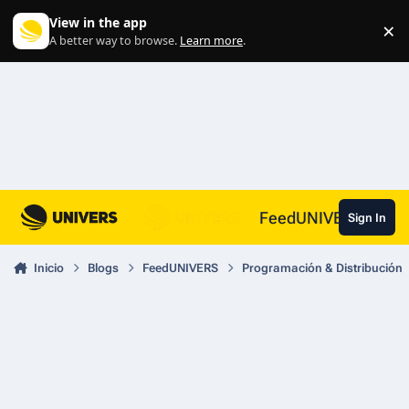
Skip to content
View in the app
×
Di
A better way to browse.
Learn more
.
FeedUNIVERS
Sign In
Inicio
Blogs
FeedUNIVERS
Programación & Distribución