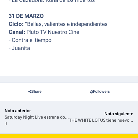
- La Cazadora: Runa de los muertos
31 DE MARZO
Ciclo:
"Bellas, valientes e independientes"
Canal:
Pluto TV Nuestro Cine
- Contra el tiempo
- Juanita
Share
Followers
Nota anterior
Nota siguiente
Saturday Night Live estrena dos nuevos documentales con material inédito que hará homenaje a su gran legado en la historia de la televisión, la comedia y la música
THE WHITE LOTUS tiene nuevo poster y horario a partir de este domingo