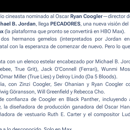
ario cineasta nominado al Oscar
Ryan Coogler
—director d
hael B. Jordan
, llega
PECADORES
, una nueva visión del
ax
(la plataforma que pronto se convertirá en HBO Max).
 dos hermanos gemelos (interpretados por Jordan e
atal con la esperanza de comenzar de nuevo. Pero lo que
ta con un elenco estelar encabezado por Michael B. Jor
ebee
,
True Grit
), Jack O'Connell (
Ferrari
), Wunmi Mos
 Omar Miller (
True Lies
) y Delroy Lindo (
Da 5 Bloods
).
dia, con Zinzi Coogler, Sev Ohanian y Ryan Coogler 
wig Göransson, Will Greenfield y Rebecca Cho.
 de confianza de Coogler en
Black Panther
, incluyendo 
w, la diseñadora de producción ganadora del Oscar Ha
eñadora de vestuario Ruth E. Carter y el compositor Lu
te a lo desconocido. Solo en Max.