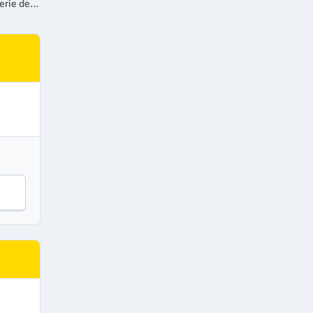
FX y Disney+ Latinoamérica presentan Necaxa, la nueva docuserie de los productores de Bienvenidos al Wrexham que estrena el 8 de agosto