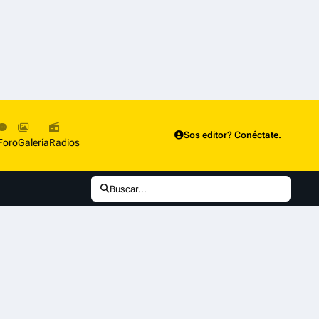
Sos editor? Conéctate.
Foro
Galería
Radios
Buscar...