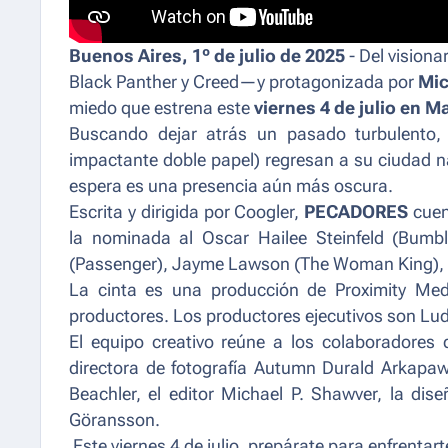
Buenos Aires, 1º de julio de 2025
- Del vision
Black Panther
y
Creed
—y protagonizada por
Mic
miedo que estrena este
viernes 4 de julio en M
Buscando dejar atrás un pasado turbulento,
impactante doble papel) regresan a su ciudad n
espera es una presencia aún más oscura.
Escrita y dirigida por Coogler,
PECADORES
cuen
la nominada al Oscar Hailee Steinfeld (
Bumbl
(
Passenger
), Jayme Lawson (
The Woman King
),
La cinta es una producción de Proximity Me
productores. Los productores ejecutivos son Lud
El equipo creativo reúne a los colaboradores
directora de fotografía Autumn Durald Arkapa
Beachler, el editor Michael P. Shawver, la dis
Göransson.
Este viernes 4 de julio, prepárate para enfrentar