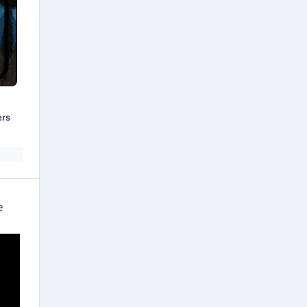
ers
e