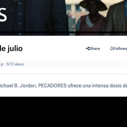
e julio
Share
Follow
 yr
· 572 views
Michael B. Jordan, PECADORES ofrece una intensa dosis d