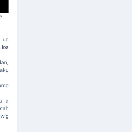
e
n un
 los
dan,
aku
como
a la
nnah
dwig