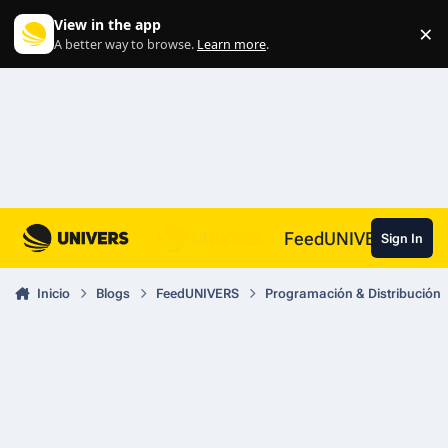
Skip to content
View in the app
×
Di
A better way to browse.
Learn more
.
FeedUNIVERS
Sign In
Inicio
Blogs
FeedUNIVERS
Programación & Distribución