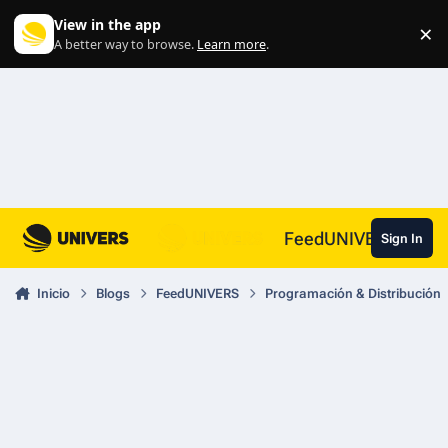
Skip to content
View in the app
×
Di
A better way to browse.
Learn more
.
FeedUNIVERS
Sign In
Inicio
Blogs
FeedUNIVERS
Programación & Distribución