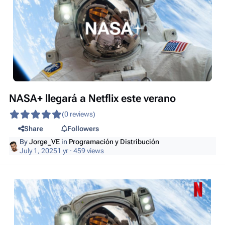
NASA+ llegará a Netflix este verano
(0 reviews)
Share
Followers
By
Jorge_VE
in
Programación y Distribución
July 1, 2025
1 yr
· 459 views