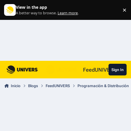
Skip to content
View in the app
×
Di
A better way to browse.
Learn more
.
FeedUNIVERS
Sign In
Inicio
Blogs
FeedUNIVERS
Programación & Distribución