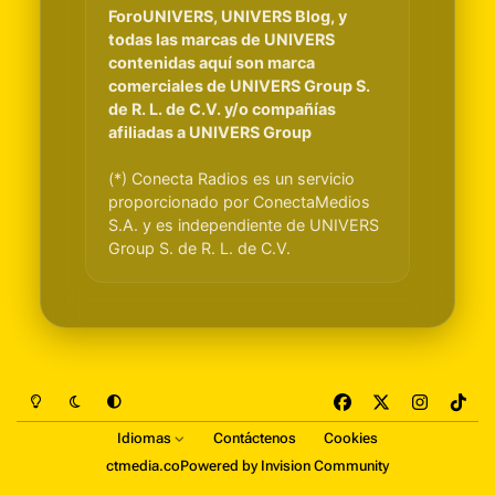
ForoUNIVERS, UNIVERS Blog, y
todas las marcas de UNIVERS
contenidas aquí son marca
comerciales de UNIVERS Group S.
de R. L. de C.V. y/o compañías
afiliadas a UNIVERS Group
(*) Conecta Radios es un servicio
proporcionado por ConectaMedios
S.A. y es independiente de UNIVERS
Group S. de R. L. de C.V.
Light Mode
Dark Mode
System Preference
f
x
i
t
a
n
i
Idiomas
Contáctenos
Cookies
c
s
k
ctmedia.co
Powered by
Invision Community
e
t
t