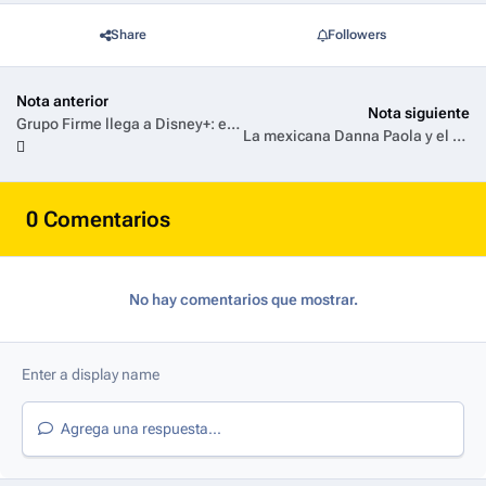
Share
Followers
Nota anterior
Nota siguiente
Grupo Firme llega a Disney+: el show que la banda brindará el 28 de junio desde el Estadio GNP de Ciudad de México será transmitido en vivo por la plataforma
La mexicana Danna Paola y el colombiano Kapo se estrenan como asesores en ‘La Voz Kids España’, este sábado en Antena 3 Internacional
0 Comentarios
No hay comentarios que mostrar.
Agrega una respuesta...