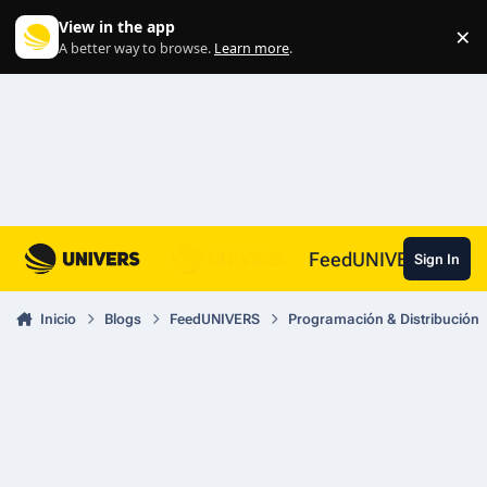
Skip to content
View in the app
×
Di
A better way to browse.
Learn more
.
FeedUNIVERS
Sign In
Inicio
Blogs
FeedUNIVERS
Programación & Distribución