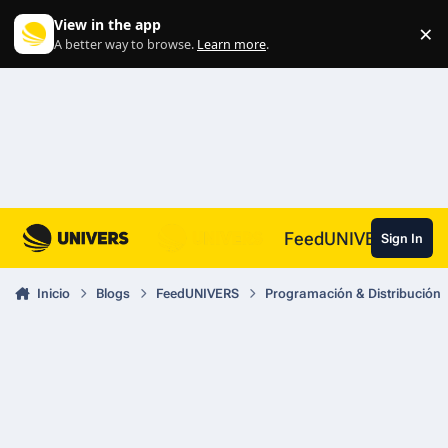
Skip to content
View in the app
×
Di
A better way to browse.
Learn more
.
FeedUNIVERS
Sign In
Inicio
Blogs
FeedUNIVERS
Programación & Distribución