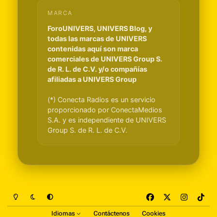
MARCA
ForoUNIVERS, UNIVERS Blog, y
todas las marcas de UNIVERS
contenidas aquí son marca
comerciales de UNIVERS Group S.
de R. L. de C.V. y/o compañías
afiliadas a UNIVERS Group
(*) Conecta Radios es un servicio
proporcionado por ConectaMedios
S.A. y es independiente de UNIVERS
Group S. de R. L. de C.V.
Light Mode
Dark Mode
System Preference
f
x
i
t
a
n
i
Idiomas
Contáctenos
Cookies