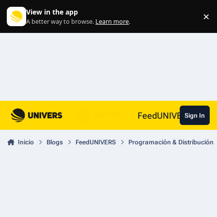
Skip to content
View in the app
×
Di
A better way to browse.
Learn more
.
FeedUNIVERS
Sign In
Inicio
Blogs
FeedUNIVERS
Programación & Distribución