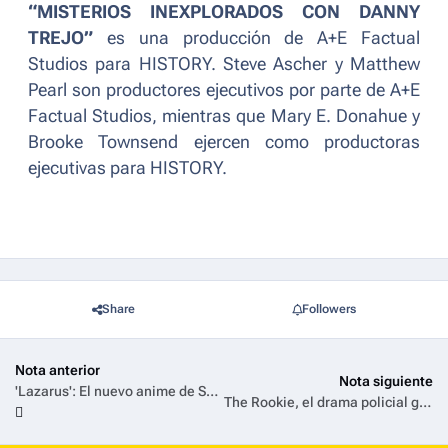
“MISTERIOS INEXPLORADOS CON DANNY
TREJO”
es una producción de A+E Factual
Studios para HISTORY. Steve Ascher y Matthew
Pearl son productores ejecutivos por parte de A+E
Factual Studios, mientras que Mary E. Donahue y
Brooke Townsend ejercen como productoras
ejecutivas para HISTORY.
Share
Followers
Nota anterior
Nota siguiente
'Lazarus': El nuevo anime de Shinichirō Watanabe estrena el 6 de abril en Max y Adult Swim
The Rookie, el drama policial ganador del Emmy®, estrena su temporada 7 en Universal+