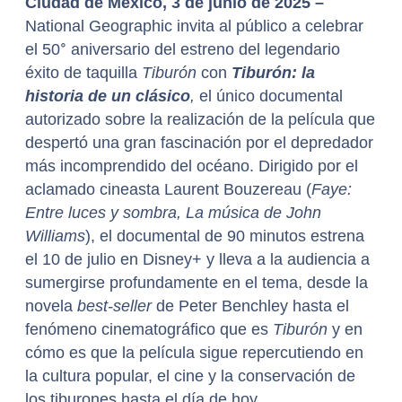
Ciudad de México, 3 de junio de 2025 –
National Geographic invita al público a celebrar
el 50
°
aniversario del estreno del legendario
éxito de taquilla
Tiburón
con
Tiburón: la
historia de un clásico
,
el único documental
autorizado sobre la realización de la película que
despertó una gran fascinación por el depredador
más incomprendido del océano. Dirigido por el
aclamado cineasta Laurent Bouzereau (
Faye:
Entre luces y sombra, La música de John
Williams
), el documental de 90 minutos estrena
el 10 de julio en Disney+ y lleva a la audiencia a
sumergirse profundamente en el tema, desde la
novela
best-seller
de Peter Benchley hasta el
fenómeno cinematográfico que es
Tiburón
y en
cómo es que la película sigue repercutiendo en
la cultura popular, el cine y la conservación de
los tiburones hasta el día de hoy.