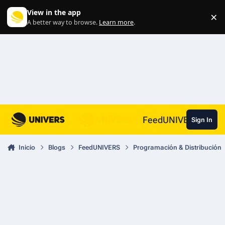
Skip to content
View in the app
×
Di
A better way to browse.
Learn more
.
FeedUNIVERS
Sign In
Inicio
Blogs
FeedUNIVERS
Programación & Distribución