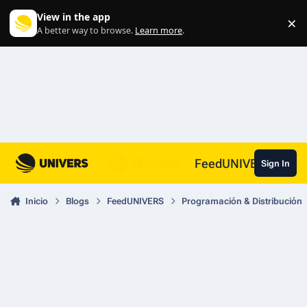
Skip to content
View in the app
×
Di
A better way to browse.
Learn more
.
FeedUNIVERS
Sign In
Inicio
Blogs
FeedUNIVERS
Programación & Distribución