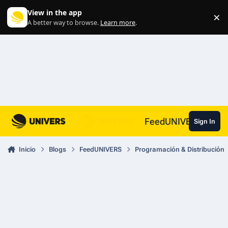
Skip to content
View in the app
×
Di
A better way to browse.
Learn more
.
FeedUNIVERS
Sign In
Inicio
Blogs
FeedUNIVERS
Programación & Distribución