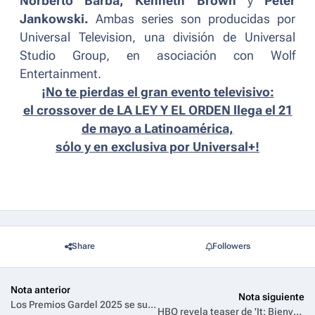
Norberto Barba, Kenneth Brown
y
Peter
Jankowski.
Ambas series son producidas por
Universal Television, una división de Universal
Studio Group, en asociación con Wolf
Entertainment.
¡No te pierdas el gran evento televisivo:
el crossover de LA LEY Y EL ORDEN llega el 21
de mayo a Latinoamérica,
sólo y en exclusiva por Universal+!
Share
Followers
Nota anterior
Nota siguiente
Los Premios Gardel 2025 se suman a la temporada de premios de TNT y Max y se verán en vivo el 18 de junio
HBO revela teaser de 'It: Bienvenidos a Derry'