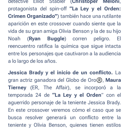
detective Elliot Stabler (
Christoper Meloni
,
protagonista
del spin-off
“La Ley y el Orden:
Crimen Organizado”
) también hace una rutilante
aparición en este
crossover
cuando siente que la
vida de su gran amiga Olivia Benson y la de su hijo
Noah (
Ryan Buggle
) corren peligro. El
reencuentro ratifica la química que sigue intacta
entre los personajes que cautivaron a la audiencia
a lo largo de los años.
Jessica Brady y el inicio de un conflicto.
La
gran actriz ganadora del Globo de Oro
®
,
Maura
Tierney
(
ER
,
The Affair
), se incorporó a la
temporada 24 de
“La Ley y el Orden
” con el
aguerrido personaje de la teniente Jessica Brady.
En este
crossover
veremos cómo el caso que se
busca resolver generará un conflicto entre la
teniente y Olivia Benson, quienes tienen estilos