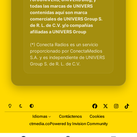
todas las marcas de UNIVERS
contenidas aquí son marca
comerciales de UNIVERS Group S.
de R. L. de C.V. y/o compañías
afiliadas a UNIVERS Group
(*) Conecta Radios es un servicio
proporcionado por ConectaMedios
S.A. y es independiente de UNIVERS
Group S. de R. L. de C.V.
Light Mode
Dark Mode
System Preference
f
x
i
t
a
n
i
Idiomas
Contáctenos
Cookies
c
s
k
ctmedia.co
Powered by
Invision Community
e
t
t
b
a
o