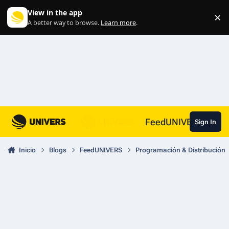
Skip to content
View in the app
×
Di
A better way to browse.
Learn more
.
FeedUNIVERS
Sign In
Inicio
Blogs
FeedUNIVERS
Programación & Distribución