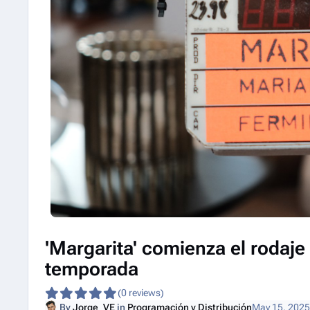
'Margarita' comienza el rodaj
temporada
(0 reviews)
By
Jorge_VE
in
Programación y Distribución
May 15, 2025