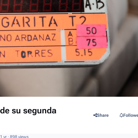
e de su segunda
Share
Follow
1 yr
· 898 views