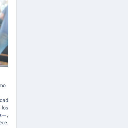
omo
idad
 los
os—,
ece.