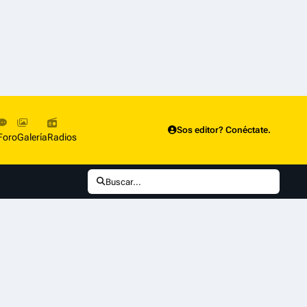
Sos editor? Conéctate.
Foro
Galería
Radios
Buscar...