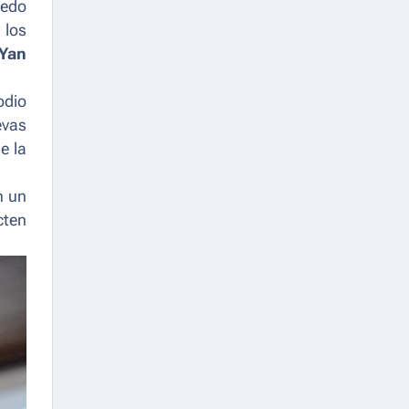
cedo
 los
 Yan
odio
evas
e la
n un
cten