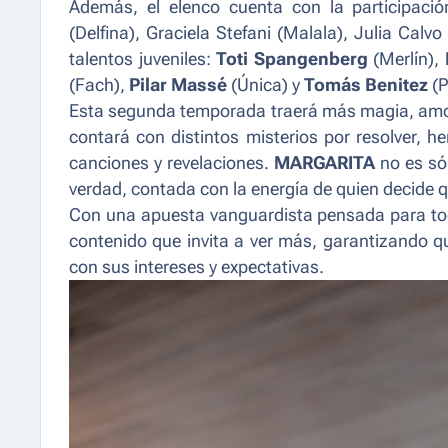
Además, el elenco cuenta con la participaci
(Delfina), Graciela Stefani (Malala), Julia Calvo
talentos juveniles:
Toti Spangenberg
(Merlín),
(Fach),
Pilar Massé
(Única) y
Tomás Benitez
(P
Esta segunda temporada traerá más magia, amor
contará con distintos misterios por resolver, h
canciones y revelaciones.
MARGARITA
no es só
verdad, contada con la energía de quien decide q
Con una apuesta vanguardista pensada para tod
contenido que invita a ver más, garantizando q
con sus intereses y expectativas.