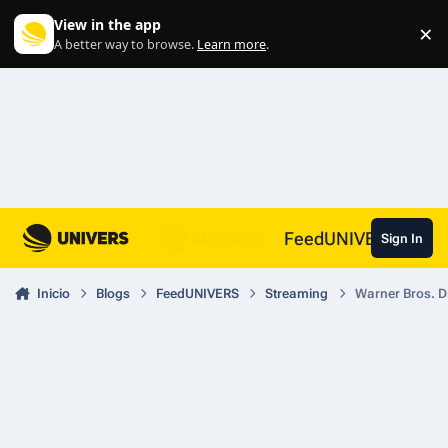
Skip to content
View in the app
×
Di
A better way to browse.
Learn more
.
FeedUNIVERS
Sign In
Inicio
Blogs
FeedUNIVERS
Streaming
Warner Bros. D