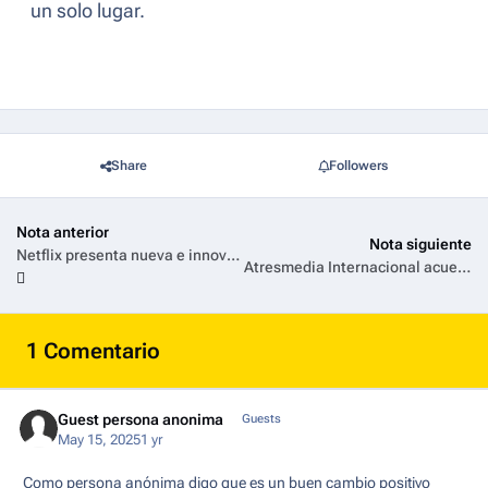
un solo lugar.
Share
Followers
Nota anterior
Nota siguiente
Netflix presenta nueva e innovadora experiencia de TV con un diseño mejorado, recomendaciones adaptativas y una nueva forma de buscar contenido
Atresmedia Internacional acuerda incluir sus tres canales FAST en la oferta de la plataforma FreeCast
1 Comentario
Guest persona anonima
Guests
May 15, 2025
1 yr
Como persona anónima digo que es un buen cambio positivo