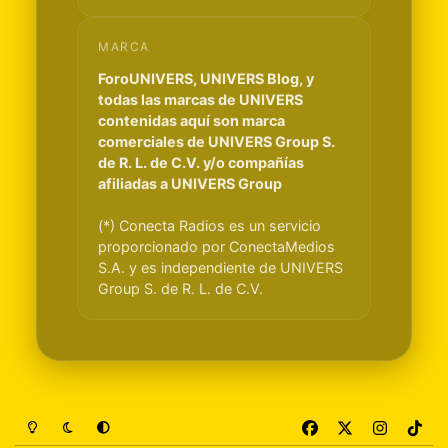
MARCA
ForoUNIVERS, UNIVERS Blog, y
todas las marcas de UNIVERS
contenidas aquí son marca
comerciales de UNIVERS Group S.
de R. L. de C.V. y/o compañías
afiliadas a UNIVERS Group
(*) Conecta Radios es un servicio
proporcionado por ConectaMedios
S.A. y es independiente de UNIVERS
Group S. de R. L. de C.V.
Light Mode
Dark Mode
System Preference
f
x
i
t
a
n
i