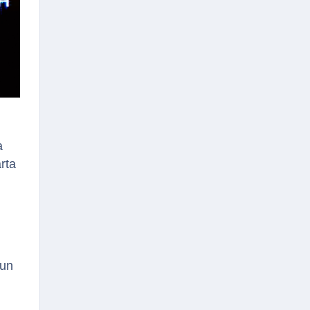
a
rta
 un