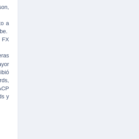
son,
to a
ube.
e FX
eras
ayor
ibió
rds,
AACP
ds y