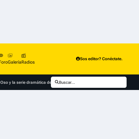
Sos editor? Conéctate.
Foro
Galería
Radios
so y la serie dramática de ciencia ficción Alien: Earth
Buscar...