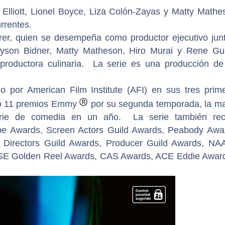
Elliott, Lionel Boyce, Liza Colón-Zayas y Matty Mathe
rrentes.
rer, quien se desempeña como productor ejecutivo jun
yson Bidner, Matty Matheson, Hiro Murai y Rene G
 productora culinaria. La serie es una producción d
 por American Film Institute (AFI) en sus tres prim
®
ó 11 premios Emmy
por su segunda temporada, la m
erie de comedia en un año. La serie también rec
be Awards, Screen Actors Guild Awards, Peabody Awa
s, Directors Guild Awards, Producer Guild Awards, N
PSE Golden Reel Awards, CAS Awards, ACE Eddie Awar