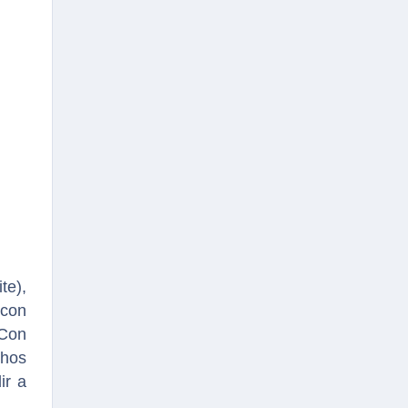
te),
con
 Con
chos
ir a