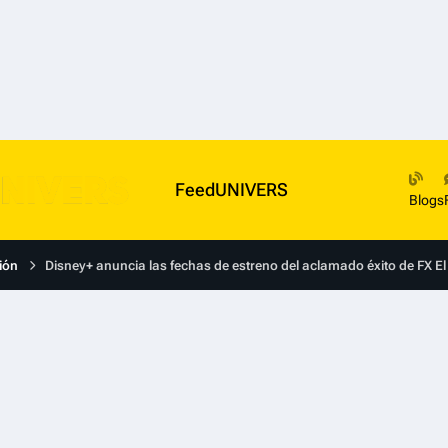
FeedUNIVERS
Blogs
ión
Disney+ anuncia las fechas de estreno del aclamado éxito de FX El O