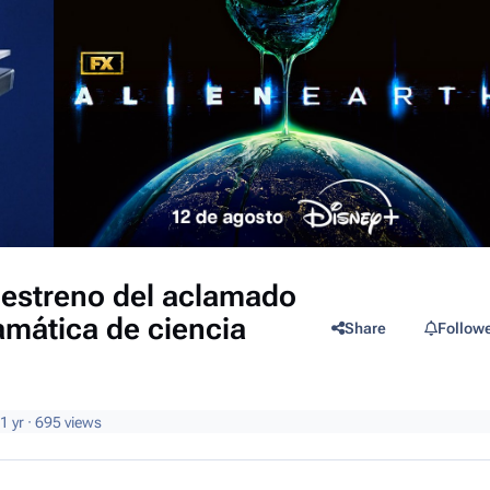
 estreno del aclamado
ramática de ciencia
Share
Follow
1 yr
· 695 views