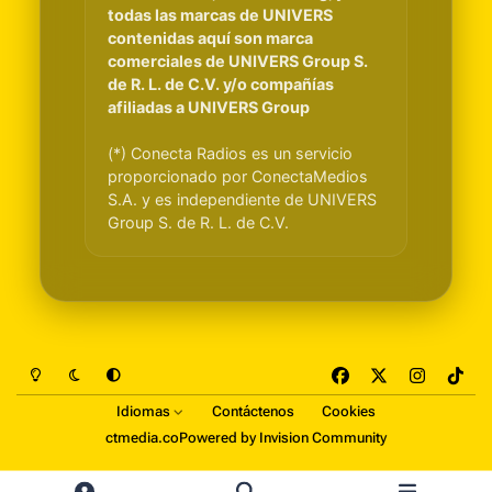
todas las marcas de UNIVERS
contenidas aquí son marca
comerciales de UNIVERS Group S.
de R. L. de C.V. y/o compañías
afiliadas a UNIVERS Group
(*) Conecta Radios es un servicio
proporcionado por ConectaMedios
S.A. y es independiente de UNIVERS
Group S. de R. L. de C.V.
Light Mode
Dark Mode
System Preference
f
x
i
t
a
n
i
Idiomas
Contáctenos
Cookies
c
s
k
ctmedia.co
Powered by
Invision Community
e
t
t
b
a
o