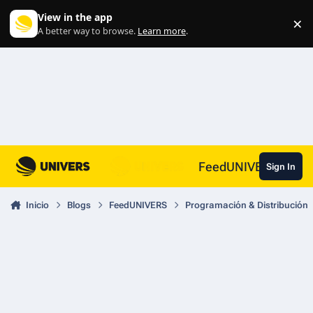
Skip to content
View in the app
×
Di
A better way to browse.
Learn more
.
FeedUNIVERS
Sign In
Inicio
Blogs
FeedUNIVERS
Programación & Distribución