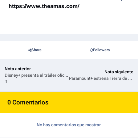
https://www.theamas.com/
Share
Followers
Nota anterior
Nota siguiente
Disney+ presenta el tráiler oficial de la cuarta temporada de Bienvenidos al Wrexham, la serie de FX ganadora en los premios Emmy®
Paramount+ estrena Tierra de Mafia, la esperada serie de Guy Ritchie, disponible exclusivamente a partir del 30 de mayo en Latinoamérica
0 Comentarios
No hay comentarios que mostrar.