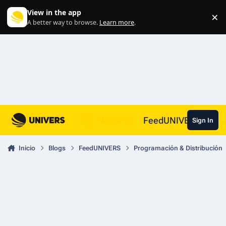
Skip to content
View in the app
×
Di
A better way to browse.
Learn more
.
FeedUNIVERS
Sign In
Inicio
Blogs
FeedUNIVERS
Programación & Distribución