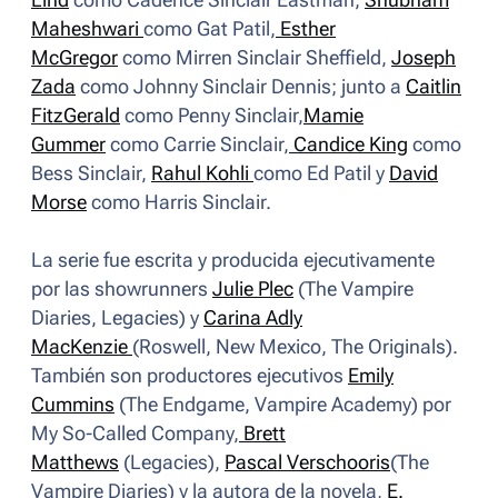
Lind
como Cadence Sinclair Eastman,
Shubham
Maheshwari
como Gat Patil,
Esther
McGregor
como Mirren Sinclair Sheffield,
Joseph
Zada
como Johnny Sinclair Dennis; junto a
Caitlin
FitzGerald
como Penny Sinclair,
Mamie
Gummer
como Carrie Sinclair,
Candice King
como
Bess Sinclair,
Rahul Kohli
como Ed Patil y
David
Morse
como Harris Sinclair.
La serie fue escrita y producida ejecutivamente
por las showrunners
Julie Plec
(The Vampire
Diaries, Legacies) y
Carina Adly
MacKenzie
(Roswell, New Mexico, The Originals).
También son productores ejecutivos
Emily
Cummins
(The Endgame, Vampire Academy) por
My So-Called Company,
Brett
Matthews
(Legacies),
Pascal Verschooris
(The
Vampire Diaries) y la autora de la novela,
E.