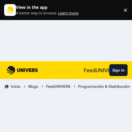
Skip to content
View in the app
×
Di
A better way to browse.
Learn more
.
FeedUNIVERS
Sign In
Inicio
Blogs
FeedUNIVERS
Programación & Distribución