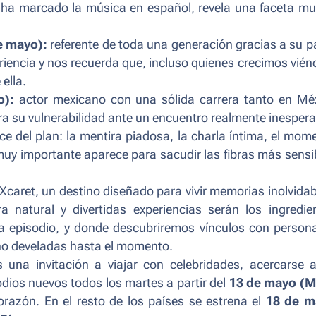
e ha marcado la música en español, revela una faceta m
e mayo):
referente de toda una generación gracias a su p
periencia y nos recuerda que, incluso quienes crecimos vién
ella.
o):
actor mexicano con una sólida carrera tanto en Mé
a su vulnerabilidad ante un encuentro realmente inesper
ce del plan: la mentira piadosa, la charla íntima, el mom
n muy importante aparece para sacudir las fibras más sensi
 Xcaret, un destino diseñado para vivir memorias inolvidab
ra natural y divertidas experiencias serán los ingredie
 episodio, y donde descubriremos vínculos con person
, no develadas hasta el momento.
 una invitación a viajar con celebridades, acercarse 
odios nuevos todos los martes a partir del
13 de mayo (
razón. En el resto de los países se estrena el
18 de m