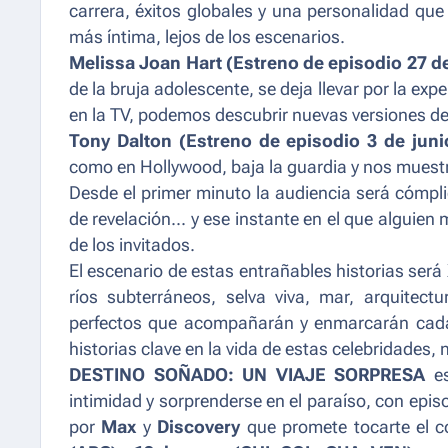
carrera, éxitos globales y una personalidad qu
más íntima, lejos de los escenarios.
Melissa Joan Hart (Estreno de episodio 27 d
de la bruja adolescente, se deja llevar por la ex
en la TV, podemos descubrir nuevas versiones de 
Tony Dalton (Estreno de episodio 3 de juni
como en Hollywood, baja la guardia y nos muestr
Desde el primer minuto la audiencia será cómpli
de revelación... y ese instante en el que alguie
de los invitados.
El escenario de estas entrañables historias será
ríos subterráneos, selva viva, mar, arquitectu
perfectos que acompañarán y enmarcarán cada
historias clave en la vida de estas celebridades
DESTINO SOÑADO: UN VIAJE SORPRESA
es
intimidad y sorprenderse en el paraíso, con epis
por
Max
y
Discovery
que promete tocarte el co