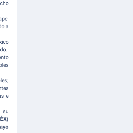
ucho
apel
dola
xico
ado.
ento
bles
les;
ntes
as e
a su
MÉX)
ayo