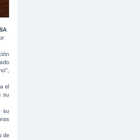
ESA
or
ción
lado
no",
a el
e su
e su
bras
s de