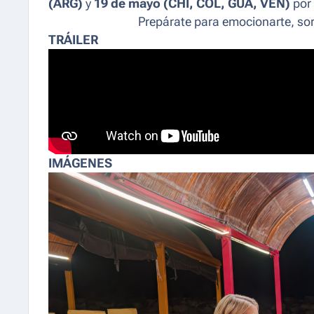
(ARG)
y
19 de mayo (CHI, COL, GUA, VEN)
por
Prepárate para emocionarte, sorpr
TRÁILER
IMÁGENES