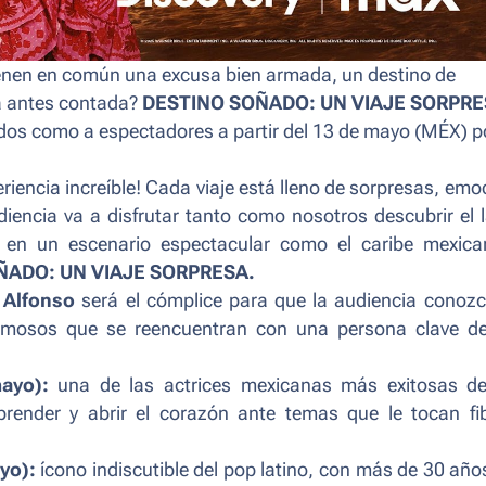
enen en común una excusa bien armada, un destino de
a antes contada?
DESTINO SOÑADO: UN VIAJE SORPR
tados como a espectadores a partir del 13 de mayo (MÉX) p
riencia increíble! Cada viaje está lleno de sorpresas, emo
encia va a disfrutar tanto como nosotros descubrir el 
 en un escenario espectacular como el caribe mexica
ÑADO: UN VIAJE SORPRESA.
,
Alfonso
será el cómplice para que la audiencia conozc
famosos que se reencuentran con una persona clave d
ayo):
una de las actrices mexicanas más exitosas d
prender y abrir el corazón ante temas que le tocan fi
yo):
ícono indiscutible del pop latino, con más de 30 año