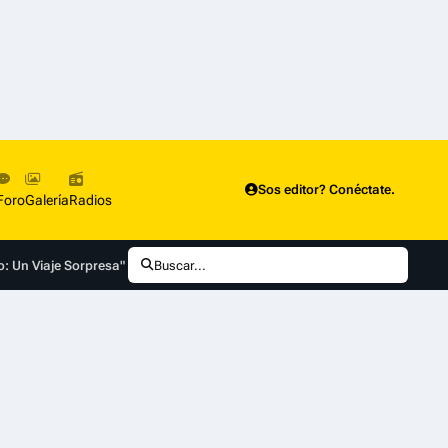
Sos editor? Conéctate.
Foro
Galería
Radios
o: Un Viaje Sorpresa"
Buscar...