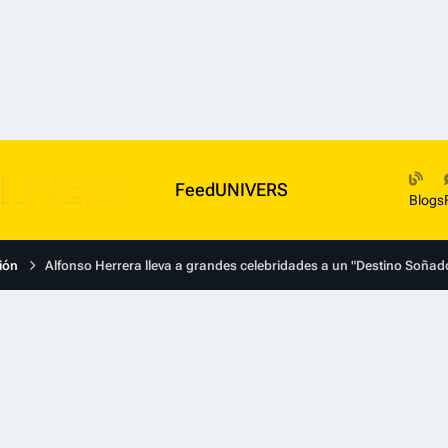
FeedUNIVERS
Blogs
ión
Alfonso Herrera lleva a grandes celebridades a un "Destino Soñad