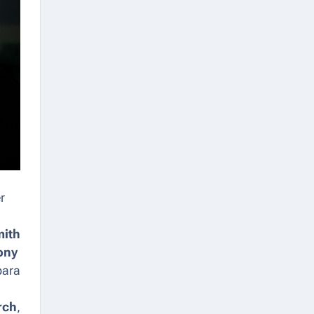
r
mith
ony
para
rch
,