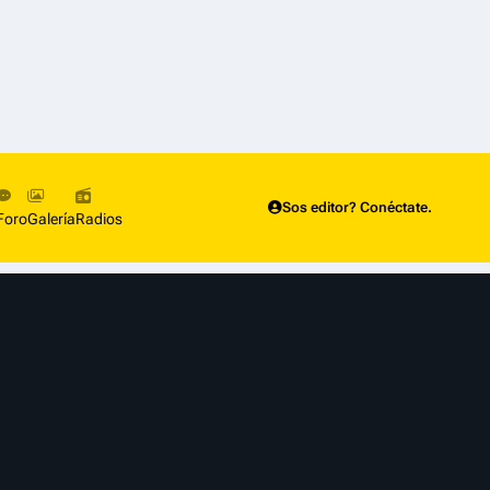
Sos editor? Conéctate.
Foro
Galería
Radios