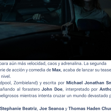
 para aún más velocidad, caos y adrenalina. La segunda
erie de acción y comedia de
Max
, acaba de lanzar su tease
nivel.
dpool
,
Zombieland
) y escrita por
Michael Jonathan S
añando al forastero
John Doe
, interpretado por
Anth
 peligrosos mientras intenta cruzar un mundo devastado 
a
Stephanie Beatriz
,
Joe Seanoa
y
Thomas Haden Chu