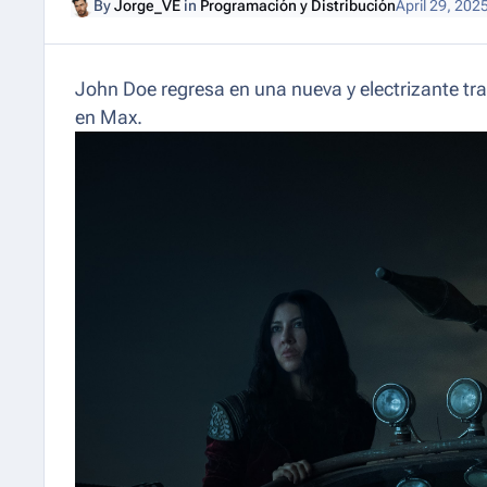
By
Jorge_VE
in
Programación y Distribución
April 29, 202
John Doe regresa en una nueva y electrizante tra
en Max.