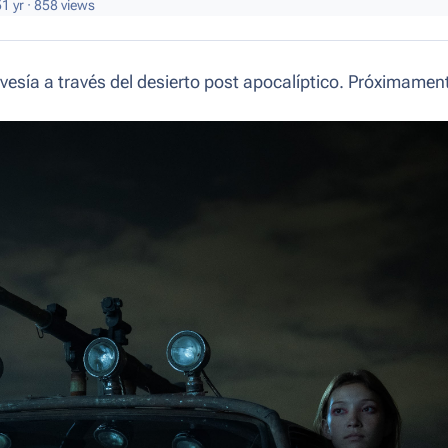
5
1 yr
· 858 views
vesía a través del desierto post apocalíptico. Próximamen