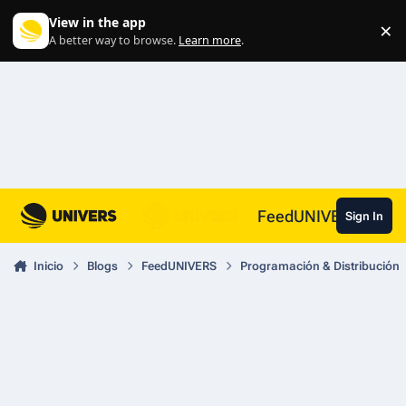
Skip to content
View in the app
×
Di
A better way to browse.
Learn more
.
FeedUNIVERS
Sign In
Inicio
Blogs
FeedUNIVERS
Programación & Distribución