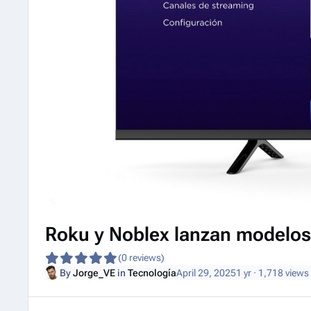
Roku y Noblex lanzan modelos
(0 reviews)
By
Jorge_VE
in
Tecnología
April 29, 2025
1 yr
· 1,718 views