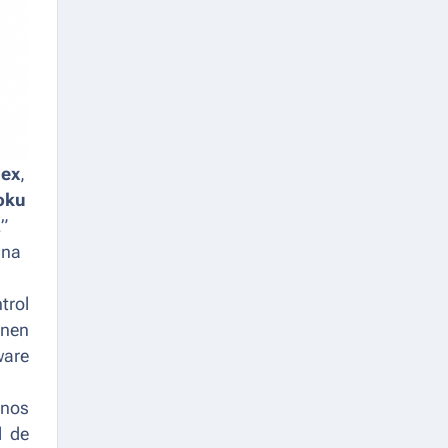
lex
,
oku
2”
una
trol
enen
ware
inos
l de