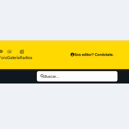
Sos editor? Conéctate.
Foro
Galería
Radios
Buscar...