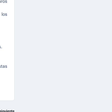
uros
 los
s.
stas
siguiente