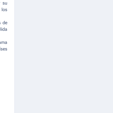
r su
 los
s de
lida
rama
íses