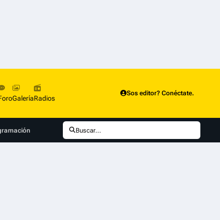
Sos editor? Conéctate.
Foro
Galería
Radios
ogramación
Buscar...