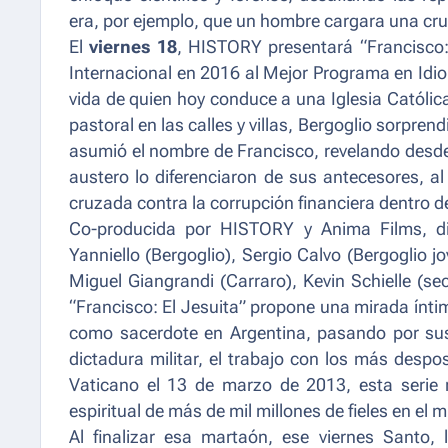
era, por ejemplo, que un hombre cargara una cru
El
viernes 18
, HISTORY presentará “
Francisco:
Internacional en 2016 al Mejor Programa en Idio
vida de quien hoy conduce a una Iglesia Católic
pastoral en las calles y villas, Bergoglio sorpre
asumió el nombre de Francisco, revelando desde e
austero lo diferenciaron de sus antecesores, a
cruzada contra la corrupción financiera dentro d
Co-producida por HISTORY y Anima Films, di
Yanniello (Bergoglio), Sergio Calvo (Bergoglio j
Miguel Giangrandi (Carraro), Kevin Schielle (se
“Francisco: El Jesuita” propone una mirada ínti
como sacerdote en Argentina, pasando por sus
dictadura militar, el trabajo con los más despo
Vaticano el 13 de marzo de 2013, esta serie re
espiritual de más de mil millones de fieles en el 
Al finalizar esa martaón, ese viernes Santo,