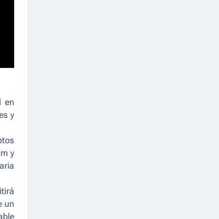
l en
es y
ptos
am y
aria
tirá
e un
able