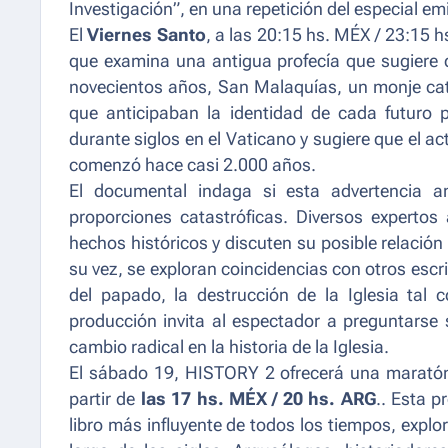
Investigación”, en una repetición del especial em
El
Viernes Santo
, a las 20:15 hs. MÉX / 23:15 
que examina una antigua profecía que sugiere q
novecientos años, San Malaquías, un monje catól
que anticipaban la identidad de cada futuro po
durante siglos en el Vaticano y sugiere que el a
comenzó hace casi 2.000 años.
El documental indaga si esta advertencia a
proporciones catastróficas. Diversos expertos
hechos históricos y discuten su posible relación 
su vez, se exploran coincidencias con otros escri
del papado, la destrucción de la Iglesia tal
producción invita al espectador a preguntarse s
cambio radical en la historia de la Iglesia.
El sábado 19, HISTORY 2 ofrecerá una maratón d
partir de
las 17 hs. MÉX / 20 hs. ARG
.. Esta 
libro más influyente de todos los tiempos, expl