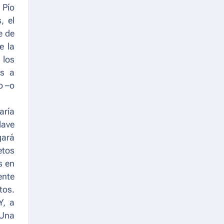
 Pío
, el
e de
e la
 los
os a
o –o
aría
lave
gará
etos
s en
ente
tos.
Y, a
 Una