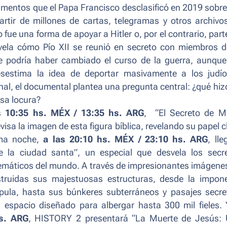
umentos que el Papa Francisco desclasificó en 2019 sobre
artir de millones de cartas, telegramas y otros archivos
 fue una forma de apoyar a Hitler o, por el contrario, part
evela cómo Pío XII se reunió en secreto con miembros d
ue podría haber cambiado el curso de la guerra, aunque
esestima la idea de deportar masivamente a los judí
al, el documental plantea una pregunta central: ¿qué hiz
esa locura?
as
10:35 hs. MÉX / 13:35 hs. ARG
, “
El Secreto de M
visa la imagen de esta figura bíblica, revelando su papel c
sma noche,
a las 20:10 hs. MÉX / 23:10 hs. ARG
, lle
e la ciudad santa”, un especial que desvela los secr
emáticos del mundo. A través de impresionantes imágene
truidas sus majestuosas estructuras, desde la impon
ula, hasta sus búnkeres subterráneos y pasajes secre
espacio diseñado para albergar hasta 300 mil fieles. 
hs. ARG
, HISTORY 2 presentará “La Muerte de Jesús: