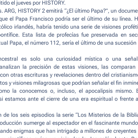
itido el jueves por HISTORY.
hs. ARG, HISTORY 2 emitirá “
¿El último Papa?
”, un docume
ue el Papa Francisco podría ser el último de su línea. 
ico irlandés, habría tenido una serie de visiones profét
ntífice. Esta lista de profecías fue preservada en sec
ctual Papa, el número 112, sería el último de una sucesión
ncestral es solo una curiosidad mística o una seña
 analizan la precisión de estas visiones, las comparan
con otras escrituras y revelaciones dentro del cristianism
tos y visiones milagrosas que podrían señalar el fin inmin
 como la conocemos o, incluso, el apocalipsis mismo. 
i estamos ante el cierre de una era espiritual o frente 
e los seis episodios la serie “
Los Misterios de la Bibli
producción sumerge al espectador en el fascinante mundo
orando enigmas que han intrigado a millones de creyentes 