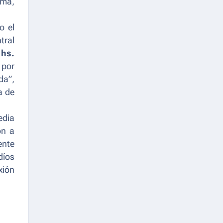
oma,
o el
tral
 hs.
 por
da”,
a de
edia
on a
ente
díos
xión