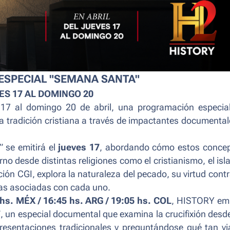
SPECIAL "SEMANA SANTA"
ES 17 AL DOMINGO 20
 17 al domingo 20 de abril, una programación especia
tradición cristiana a través de impactantes documental
” se emitirá el
jueves 17
, abordando cómo estos conce
no desde distintas religiones como el cristianismo, el isl
ión CGI, explora la naturaleza del pecado, su virtud contr
icas asociadas con cada uno.
 hs. MÉX / 16:45 hs. ARG / 19:05 hs. COL
, HISTORY emi
”, un especial documental que examina la crucifixión desd
epresentaciones tradicionales y preguntándose qué tan vi