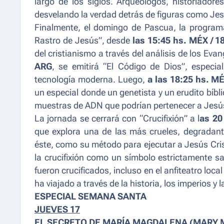
largo de los siglos. Arqueólogos, historiadore
desvelando la verdad detrás de figuras como Jesús
Finalmente, el domingo de Pascua, la progra
Rastro de Jesús
”, desde
las 15:45 hs. MÉX / 1
del cristianismo a través del análisis de los Eva
ARG
, se emitirá “El Código de Dios”, especia
tecnología moderna. Luego,
a las 18:25 hs. M
un especial donde un genetista y un erudito bíbl
muestras de ADN que podrían pertenecer a Jesús 
La jornada se cerrará con “
Crucifixión
” a l
as 20
que explora una de las más crueles, degradant
éste, como su método para ejecutar a Jesús Cri
la crucifixión como un símbolo estrictamente sa
fueron crucificados, incluso en el anfiteatro loca
ha viajado a través de la historia, los imperios y
ESPECIAL SEMANA SANTA
JUEVES 17
EL SECRETO DE MARÍA MAGDALENA (MARY 