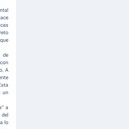
ntal
Hace
icas
reto
 que
l de
 con
o. A
ente
Esta
a un
a
” a
 del
a lo