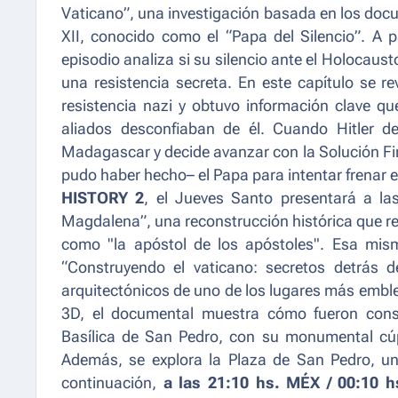
Vaticano
”, una investigación basada en los doc
XII, conocido como el “Papa del Silencio”. A p
episodio analiza si su silencio ante el Holocausto
una resistencia secreta. En este capítulo se r
resistencia nazi y obtuvo información clave q
aliados desconfiaban de él. Cuando Hitler d
Madagascar y decide avanzar con la Solución Fin
pudo haber hecho– el Papa para intentar frenar 
HISTORY 2
, el Jueves Santo presentará a l
Magdalena
”, una reconstrucción histórica que re
como "la apóstol de los apóstoles". Esa mi
“Construyendo el vaticano: secretos detrás d
arquitectónicos de uno de los lugares más embl
3D, el documental muestra cómo fueron cons
Basílica de San Pedro, con su monumental cúp
Además, se explora la Plaza de San Pedro, un 
continuación,
a las 21:10 hs. MÉX / 00:10 