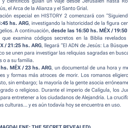
s y científicos guían un viaje desde Jerusalén hasta R
, el Arca de la Alianza y el Santo Grial.
mación especial en HISTORY 2 comenzará con “
Siguiend
8:45 hs. ARG
, investigando la historicidad de la figura cen
ngelios. A continuación,
desde las 16:50 hs. MÉX / 19:50
l que examina códigos secretos en la Biblia revelados
ÉX / 21:25 hs. ARG
, llegará “El ADN de Jesús: La Búsque
ico se unen para investigar las reliquias sagradas en busc
o a su familia.
 hs. MÉX / 23 hs. ARG
, un documental de una hora y m
es y formas más atroces de morir. Los romanos eligier
sto, sin embargo; la mayoría de la gente asocia erróneam
grado o religioso. Durante el imperio de Calígula, los Ju
l para entretener a los ciudadanos de Alejandría. La crucifi
 las culturas... y es aún todavía hoy se encuentra en uso.
MAGDALENE: THE SECRET REVEALED)