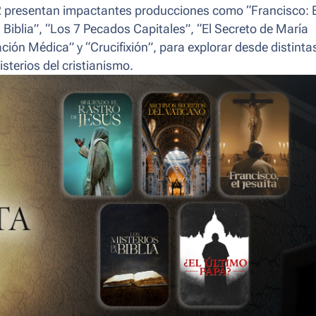
2 presentan impactantes producciones como “Francisco: E
a Biblia”, “Los 7 Pecados Capitales”, “El Secreto de María
ión Médica” y “Crucifixión”, para explorar desde distinta
sterios del cristianismo.