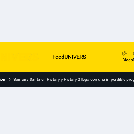
FeedUNIVERS
Blogs
ión
Semana Santa en History y History 2 llega con una imperdible pr