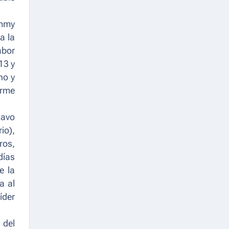
Emmy
a la
abor
13 y
no y
irme
tavo
io),
ros,
días
e la
a al
íder
 del