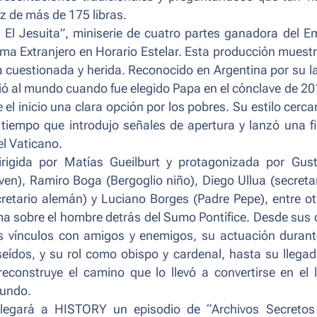
z de más de 175 libras.
 El Jesuita
”, miniserie de cuatro partes ganadora del 
ma Extranjero en Horario Estelar. Esta producción muestr
a cuestionada y herida. Reconocido en Argentina por su l
ndió al mundo cuando fue elegido Papa en el cónclave de 20
l inicio una clara opción por los pobres. Su estilo cerca
l tiempo que introdujo señales de apertura y lanzó una f
el Vaticano.
rigida por Matías Gueilburt y protagonizada por Gus
oven), Ramiro Boga (Bergoglio niño), Diego Ullua (secretar
cretario alemán) y Luciano Borges (Padre Pepe), entre ot
ma sobre el hombre detrás del Sumo Pontífice. Desde sus 
 vínculos con amigos y enemigos, su actuación durant
seídos, y su rol como obispo y cardenal, hasta su llegad
construye el camino que lo llevó a convertirse en el l
mundo.
 llegará a HISTORY un episodio de “
Archivos Secretos