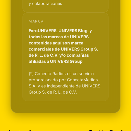
y colaboraciones
MARCA
ForoUNIVERS, UNIVERS Blog, y
todas las marcas de UNIVERS
contenidas aquí son marca
comerciales de UNIVERS Group S.
de R. L. de C.V. y/o compañías
afiliadas a UNIVERS Group
(*) Conecta Radios es un servicio
proporcionado por ConectaMedios
S.A. y es independiente de UNIVERS
Group S. de R. L. de C.V.
Light Mode
Dark Mode
System Preference
f
x
i
t