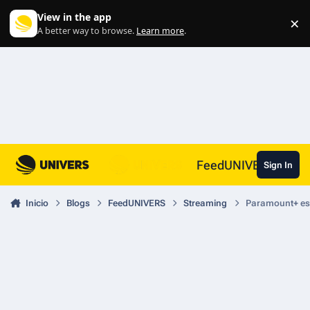
Skip to content
View in the app
×
Di
A better way to browse.
Learn more
.
FeedUNIVERS
Sign In
Inicio
Blogs
FeedUNIVERS
Streaming
Paramount+ est