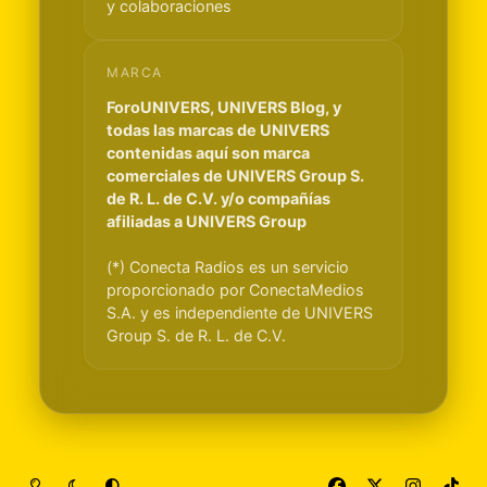
y colaboraciones
MARCA
ForoUNIVERS, UNIVERS Blog, y
todas las marcas de UNIVERS
contenidas aquí son marca
comerciales de UNIVERS Group S.
de R. L. de C.V. y/o compañías
afiliadas a UNIVERS Group
(*) Conecta Radios es un servicio
proporcionado por ConectaMedios
S.A. y es independiente de UNIVERS
Group S. de R. L. de C.V.
Light Mode
Dark Mode
System Preference
f
x
i
t