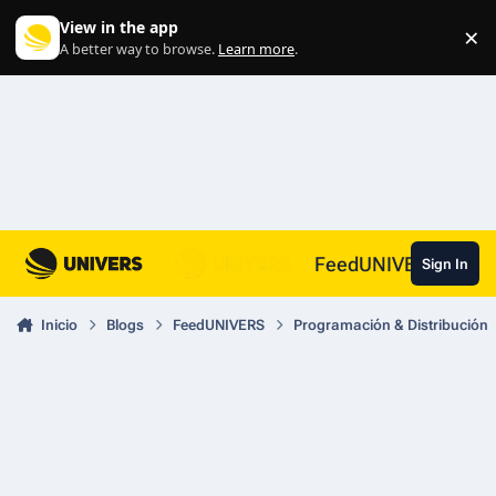
Skip to content
View in the app
×
Di
A better way to browse.
Learn more
.
FeedUNIVERS
Sign In
Inicio
Blogs
FeedUNIVERS
Programación & Distribución