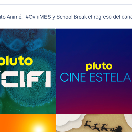
rito Animé
, #OvniMES y
School Break
el regreso del can