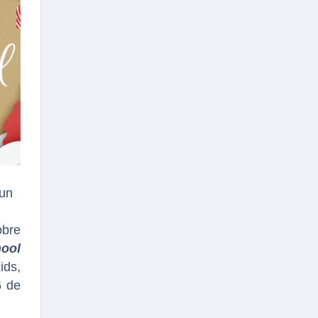
 un
obre
ool
ids,
6 de