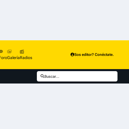
Sos editor? Conéctate.
Foro
Galería
Radios
Buscar...