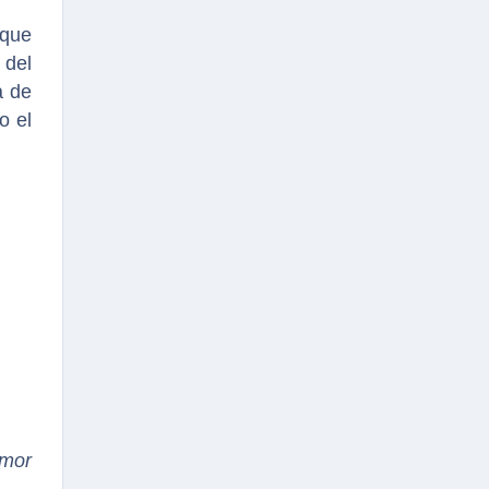
que
 del
a de
o el
amor