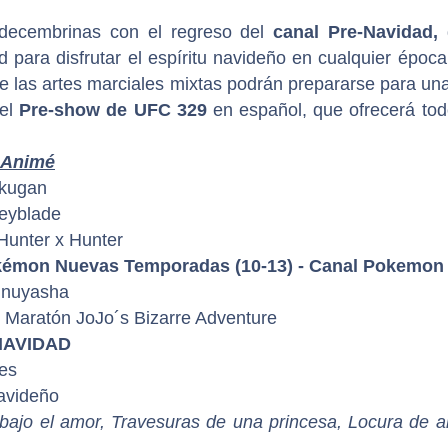
 decembrinas con el regreso del
canal Pre-Navidad,
d para disfrutar el espíritu navideño en cualquier época
de las artes marciales mixtas podrán prepararse para un
 el
Pre-show de UFC 329
en español, que ofrecerá tod
o Animé
Bakugan
Beyblade
Hunter x Hunter
 Pokémon Nuevas Temporadas (10-13) - Canal Pokemon
 Inuyasha
 - Maratón JoJo´s Bizarre Adventure
-NAVIDAD
tes
navideño
Abajo el amor, Travesuras de una princesa, Locura de 