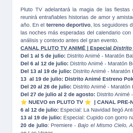
Pluto TV adelantará la magia de las fiestas
reunirá entrañables historias de amor y amista
año. En el
terreno deportivo
, los seguidores 
las noches más esperadas del calendario con
análisis y contexto antes del gran evento.
CANAL PLUTO TV ANIMÉ | Especial
Distrit
Del 1 al 5 de julio:
Distrito Animé - Maratón 
Del 6 al 12 de julio:
Distrito Animé - Maratón 
Del 13 al 19 de julio:
Distrito Animé - Maratón 
13 al 19 de julio: Distrito Animé Estreno
Del 20 al 26 de julio:
Distrito Animé - Maratón
Del 27 de julio al 2 de agosto:
Distrito Animé
⭐
️ NUEVO en PLUTO TV
⭐
️ | CANAL PRE
6 al 12 de julio:
Especial: La Navidad llegó An
13 al 19 de julio:
Especial: Cupido con gorro 
20 de julio
: Premiere -
Bajo el Mismo Cielo, 
en Las Vegas.