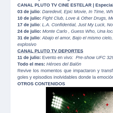
CANAL PLUTO TV CINE ESTELAR | Especial:
03 de julio
:
Daredevil, Epic Movie, In Time, W
10 de julio:
Fight Club, Love & Other Drugs, M
17 de julio
:
L.A. Confidential, Just My Luck, N
24 de julio:
Monte Carlo , Guess Who, Una loca
31 de julio
:
Abajo el amor, Bajo el mismo cielo
explosivo
CANAL PLUTO TV DEPORTES
11 de julio:
Evento en vivo
: Pre-show UFC 329
Todo el mes:
Héroes del Balón
Revive los momentos que impactaron y transfo
goles y episodios inolvidables donde la emoción
OTROS CONTENIDOS