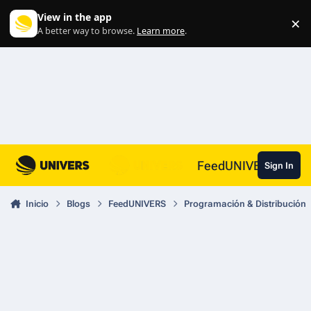
Skip to content
View in the app
×
Di
A better way to browse.
Learn more
.
FeedUNIVERS
Sign In
Inicio
Blogs
FeedUNIVERS
Programación & Distribución