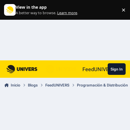
Skip to content
View in the app
×
Di
A better way to browse.
Learn more
.
FeedUNIVERS
Sign In
Inicio
Blogs
FeedUNIVERS
Programación & Distribución