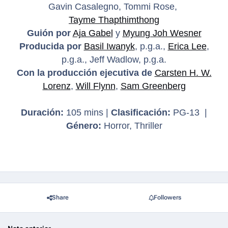
Gavin Casalegno, Tommi Rose,
Tayme Thapthimthong
Guión por
Aja Gabel
y
Myung Joh Wesner
Producida por
Basil Iwanyk
, p.g.a.,
Erica Lee
,
p.g.a., Jeff Wadlow, p.g.a.
Con la producción ejecutiva de
Carsten H. W.
Lorenz
,
Will Flynn
,
Sam Greenberg
Duración:
105 mins |
Clasificación:
PG-13 |
Género:
Horror, Thriller
Share
Followers