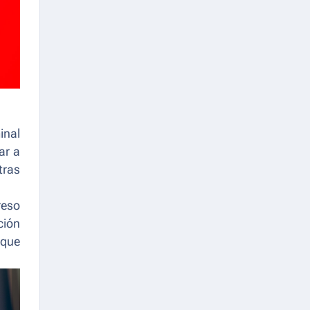
inal
ar a
tras
reso
ción
 que