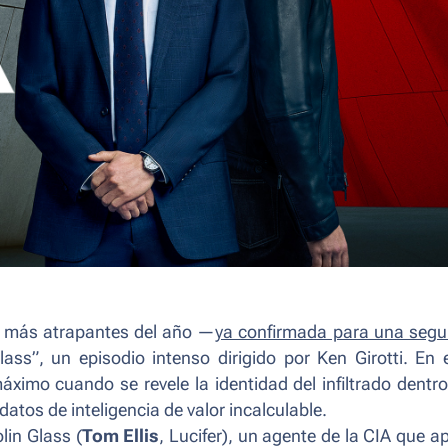
es más atrapantes del año —
ya confirmada para una seg
ss”, un episodio intenso dirigido por Ken Girotti. En 
ximo cuando se revele la identidad del infiltrado dentro
atos de inteligencia de valor incalculable.
lin Glass (
Tom Ellis
,
Lucifer
), un agente de la CIA que ap