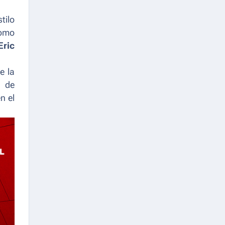
tilo
como
Eric
e la
s de
n el