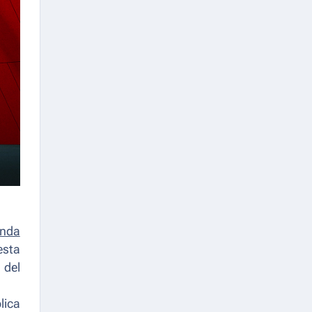
unda
esta
 del
lica