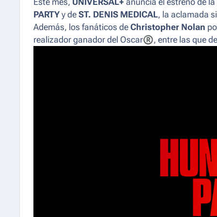
Este mes,
UNIVERSAL+
anuncia el estreno de la
PARTY
y de
ST. DENIS MEDICAL
, la aclamada
s
Además, los fanáticos de
Christopher Nolan
pod
realizador ganador del Oscar
®
, entre las que 