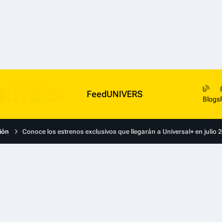
FeedUNIVERS
Blogs
ión
Conoce los estrenos exclusivos que llegarán a Universal+ en julio 