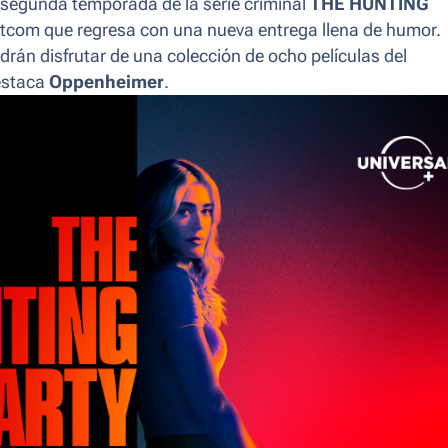
 segunda temporada de la serie criminal
THE HUNTING
itcom
que regresa con una nueva entrega llena de humor.
rán disfrutar de una colección de ocho películas del
destaca
Oppenheimer
.