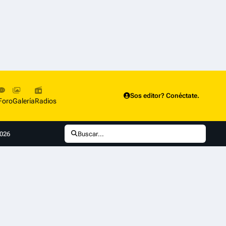
Sos editor? Conéctate.
Foro
Galería
Radios
2026
Buscar...