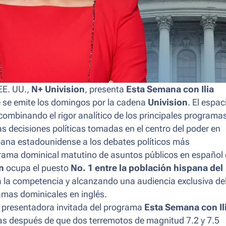
EE. UU.,
N+ Univision
, presenta
Esta Semana con Ilia
 se emite los domingos por la cadena
Univision
. El espac
ombinando el rigor analítico de los principales programa
as decisiones políticas tomadas en el centro del poder en
pana estadounidense a los debates políticos más
ama dominical matutino de asuntos públicos en español
n
ocupa el puesto
No. 1 entre la población hispana del
 la competencia y alcanzando una audiencia exclusiva de
amas dominicales en inglés.
a presentadora invitada del programa
Esta Semana con Il
ías después de que dos terremotos de magnitud 7.2 y 7.5