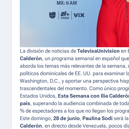
La división de noticias de
TelevisaUnivision
en 
Calderón
, un programa semanal en español que
aborda los temas más relevantes de la semana, c
políticos dominicales de EE. UU. para examinar l
Washington, D.C., y aportar una perspectiva his
trascendentales del momento. Como único progr
Estados Unidos,
Esta Semana con Ilia Calderó
país
, superando la audiencia combinada de toda
% de espectadores a los que no llegan los progr
Este domingo,
28 de junio
,
Paulina Sodi
será l
Calderón
, en directo desde Venezuela, pocos d