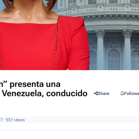
n” presenta una
e Venezuela, conducido
Share
Follow
27
· 551 views