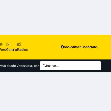
Sos editor? Conéctate.
Foro
Galería
Radios
 vivo desde Venezuela, conducido por Paulina Sodi
Buscar...