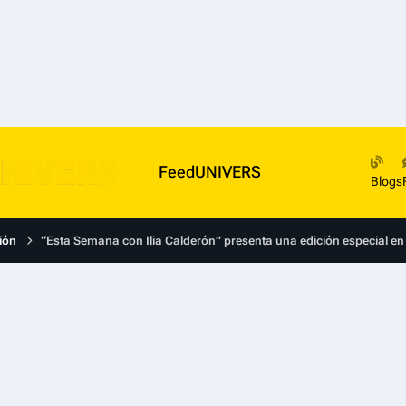
FeedUNIVERS
Blogs
ión
“Esta Semana con Ilia Calderón” presenta una edición especial en