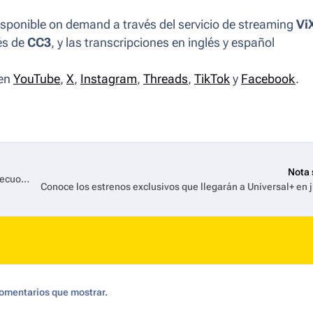
sponible
on demand
a través del servicio de
streaming
Vi
vés de
CC3
, y las transcripciones en inglés y español
en
YouTube
,
X
,
Instagram
,
Threads
,
TikTok
y
Facebook
.
Nota 
ViX adquiere “LA ENCRUCIJADA”, el exitoso drama español de Secuoya Studios
Conoce los estrenos exclusivos que llegarán a Universal+ en 
omentarios que mostrar.