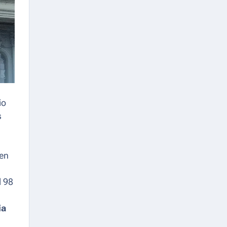
io
s
 en
l 98
ia