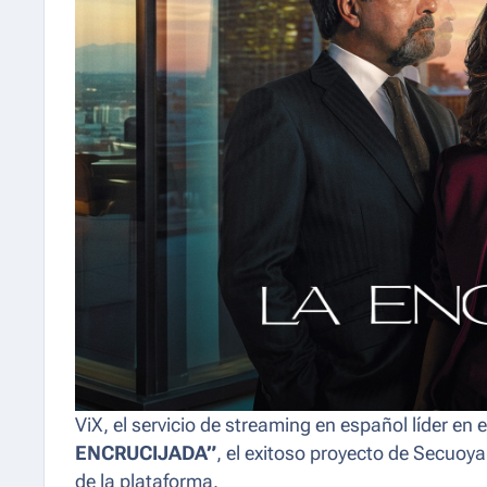
ViX, el servicio de streaming en español líder en
ENCRUCIJADA”
, el exitoso proyecto de Secuoya
de la plataforma.