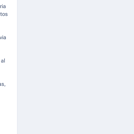
ria
ctos
via
 al
as,