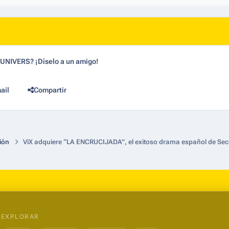
dUNIVERS? ¡Díselo a un amigo!
ail
Compartir
ión
ViX adquiere “LA ENCRUCIJADA”, el exitoso drama español de Se
EXPLORAR