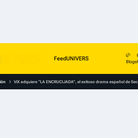
FeedUNIVERS
Blogs
ión
ViX adquiere “LA ENCRUCIJADA”, el exitoso drama español de Se