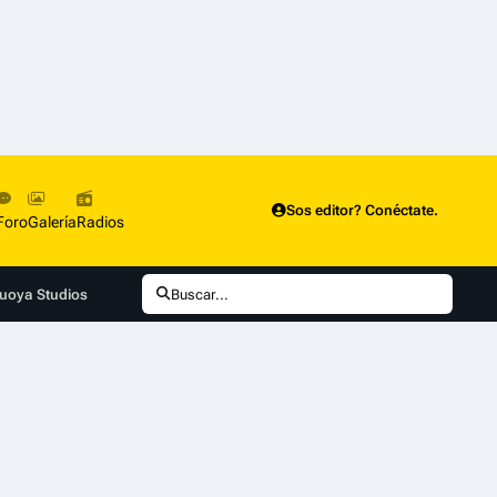
Sos editor? Conéctate.
Foro
Galería
Radios
cuoya Studios
Buscar...