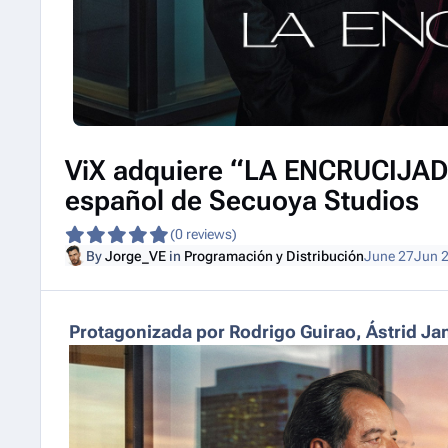
ViX adquiere “LA ENCRUCIJADA
español de Secuoya Studios
(0 reviews)
By
Jorge_VE
in
Programación y Distribución
June 27
Jun 
Protagonizada por Rodrigo Guirao, Ástrid Jan