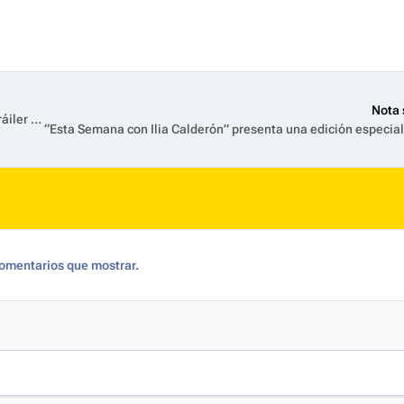
Nota 
Descendientes: Un Malvado País de las Maravillas presenta su tráiler y el nuevo himno de los villanos
omentarios que mostrar.