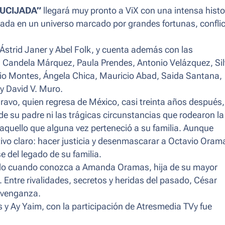
UCIJADA”
llegará muy pronto a ViX con una intensa histo
ada en un universo marcado por grandes fortunas, confli
Ástrid Janer y Abel Folk, y cuenta además con las
, Candela Márquez, Paula Prendes, Antonio Velázquez, Sil
cio Montes, Ángela Chica, Mauricio Abad, Saida Santana,
y David V. Muro.
Bravo, quien regresa de México, casi treinta años después,
de su padre ni las trágicas circunstancias que rodearon la
aquello que alguna vez perteneció a su familia. Aunque
tivo claro: hacer justicia y desenmascarar a Octavio Oram
 del legado de su familia.
ado cuando conozca a Amanda Oramas, hija de su mayor
ntre rivalidades, secretos y heridas del pasado, César
a venganza.
s y Ay Yaim, con la participación de Atresmedia TVy fue