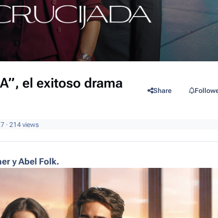
”, el exitoso drama
Share
Follow
27
· 214 views
er y Abel Folk.