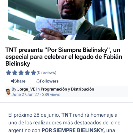
TNT presenta "Por Siempre Bielinsky", un
especial para celebrar el legado de Fabián
Bielinsky
(0 reviews)
Share
Followers
By
Jorge_VE
in
Programación y Distribución
June 27
Jun 27
· 289 views
El próximo 28 de junio,
TNT
rendirá homenaje a
uno de los realizadores más destacados del cine
argentino con
POR SIEMPRE BIELINSKY,
una