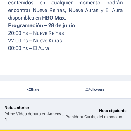
contenidos en cualquier momento podrán
encontrar Nueve Reinas, Nueve Auras y El Aura
disponibles en
HBO Max.
Programación – 28 de junio
20:00 hs – Nueve Reinas
22:00 hs – Nueve Auras
00:00 hs – El Aura
Share
Followers
Nota anterior
Nota siguiente
Prime Video debuta en Annecy 2026 con grandes anuncios y adelantos de sus próximas series animadas
President Curtis, del mismo universo de Rick and Morty, tiene su estreno confirmado para julio en HBO Max