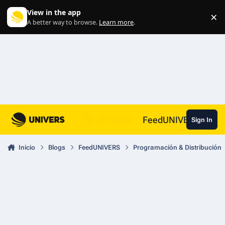
Skip to content
View in the app
×
Di
A better way to browse.
Learn more
.
FeedUNIVERS
Sign In
Inicio
Blogs
FeedUNIVERS
Programación & Distribución