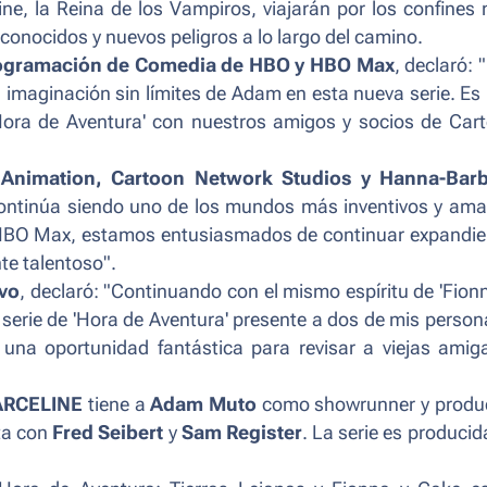
ine, la Reina de los Vampiros, viajarán por los confines
 conocidos y nuevos peligros a lo largo del camino.
 Programación de Comedia de HBO y HBO Max
, declaró: 
 imaginación sin límites de Adam en esta nueva serie. Es
Hora de Aventura' con nuestros amigos y socios de Car
 Animation, Cartoon Network Studios y Hanna-Bar
 continúa siendo uno de los mundos más inventivos y am
e HBO Max, estamos entusiasmados de continuar expandi
te talentoso".
vo
, declaró: "Continuando con el mismo espíritu de 'Fion
serie de 'Hora de Aventura' presente a dos de mis person
 una oportunidad fantástica para revisar a viejas amig
ARCELINE
tiene a
Adam Muto
como showrunner y produ
ta con
Fred Seibert
y
Sam Register
. La serie es producid