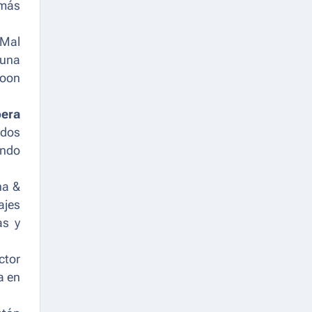
 más
"Mal
 una
toon
bera
ados
endo
na &
ajes
as y
ctor
a en