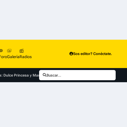
Sos editor? Conéctate.
Foro
Galería
Radios
 Dulce Princesa y Marceline'
Buscar...