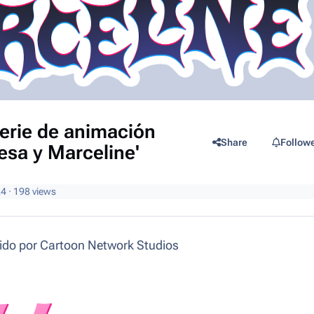
rie de animación
Share
Follow
esa y Marceline'
24
· 198 views
ucido por Cartoon Network Studios