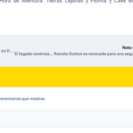
Hora de Aventura: Tierras Lejanas y Fionna y Cake e
Nota 
El Diablo Viste a la Moda 2 estrena el 29 de julio exclusivamente en Disney+
omentarios que mostrar.