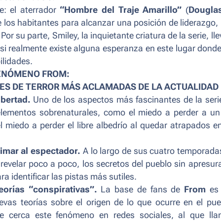
ve: el aterrador
“Hombre del Traje Amarillo”
(
Dougla
e los habitantes para alcanzar una posición de liderazgo,
or su parte, Smiley, la inquietante criatura de la serie, lle
 si realmente existe alguna esperanza en este lugar donde
lidades.
ENÓMENO FROM:
RIES DE TERROR MÁS ACLAMADAS DE LA ACTUALIDAD
ibertad.
Uno de los aspectos más fascinantes de la seri
elementos sobrenaturales, como el miedo a perder a un
l miedo a perder el libre albedrío al quedar atrapados e
timar al espectador.
A lo largo de sus cuatro temporadas
 revelar poco a poco, los secretos del pueblo sin apresura
ra identificar las pistas más sutiles.
orías “conspirativas”.
La base de fans de
From
es 
as teorías sobre el origen de lo que ocurre en el pue
de cerca este fenómeno en redes sociales, al que ll