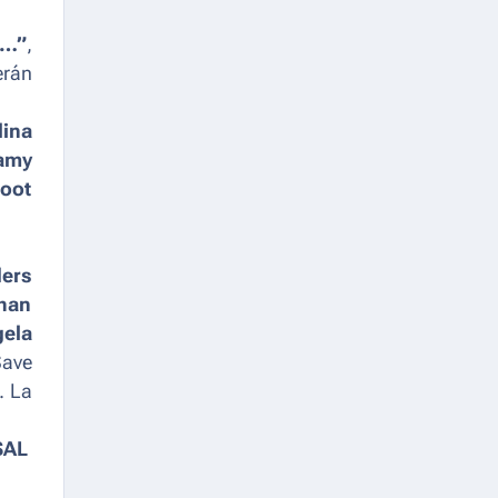
t…”
,
erán
lina
amy
oot
ders
han
ela
Save
). La
RSAL