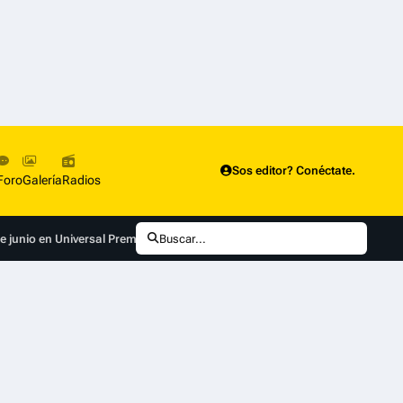
Sos editor? Conéctate.
Foro
Galería
Radios
e junio en Universal Premiere y Universal+
Buscar...