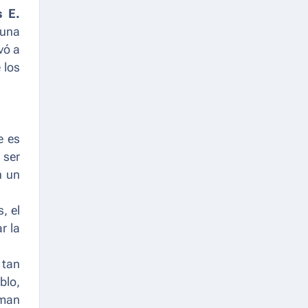
s E.
 una
vó a
 los
e es
 ser
n un
, el
r la
tan
blo,
aman