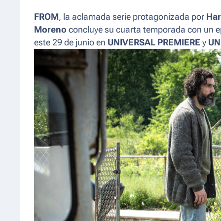
FROM
, la aclamada serie protagonizada por
Har
Moreno
concluye su cuarta temporada con un ep
este 29 de junio en
UNIVERSAL PREMIERE
y
UN