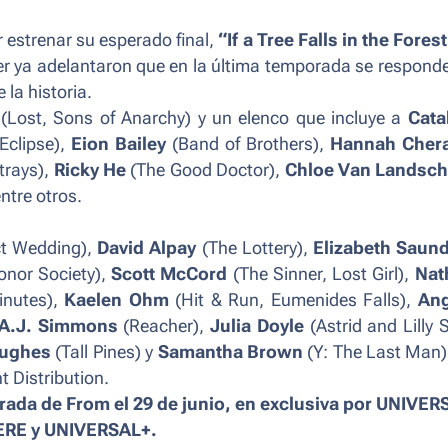
 estrenar su esperado final,
“If a Tree Falls in the Fores
nder ya adelantaron que en la última temporada se respond
 la historia.
(
Lost, Sons of Anarchy
) y un elenco que incluye a
Cata
Eclipse
),
Eion Bailey
(
Band of Brothers
),
Hannah Cher
trays
),
Ricky He
(
The Good Doctor
),
Chloe Van Landsch
entre otros.
ct Wedding
),
David Alpay
(
The Lottery
),
Elizabeth Saun
onor Society
),
Scott McCord
(
The Sinner, Lost Girl
),
Nat
inutes
),
Kaelen Ohm
(
Hit & Run, Eumenides Falls
),
Ang
A.J. Simmons
(
Reacher
),
Julia Doyle
(
Astrid and Lilly 
Hughes
(
Tall Pines
) y
Samantha Brown
(
Y: The Last Man
t Distribution.
porada de From el 29 de junio, en exclusiva por UNIVE
RE y UNIVERSAL+.