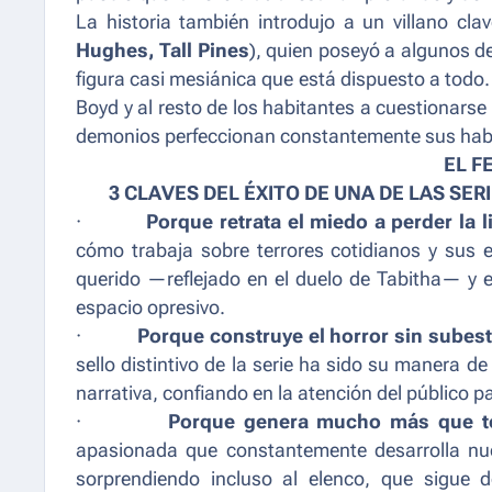
La historia también introdujo a un villano cla
Hughes, Tall Pines
), quien poseyó a algunos d
figura casi mesiánica que está dispuesto a todo. P
Boyd y al resto de los habitantes a cuestionarse
demonios perfeccionan constantemente sus habi
EL F
3 CLAVES DEL ÉXITO DE UNA DE LAS SE
·
Porque retrata el miedo a perder la l
cómo trabaja sobre terrores cotidianos y sus 
querido —reflejado en el duelo de Tabitha— y e
espacio opresivo.
·
Porque construye el horror sin subes
sello distintivo de la serie ha sido su manera de
narrativa, confiando en la atención del público pa
·
Porque genera mucho más que te
apasionada que constantemente desarrolla nuev
sorprendiendo incluso al elenco, que sigue 