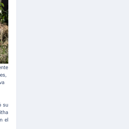
ente
es,
va
ó su
itha
n el