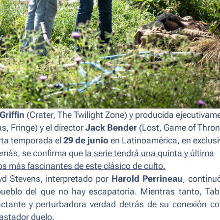
Griffin
(
Crater, The Twilight Zone
) y producida ejecutivam
as, Fringe
) y el director
Jack Bender
(
Lost, Game of Thron
arta temporada el
29 de junio
en Latinoamérica, en exclusi
más, se confirma
que
la serie tendrá una quinta y última
s más fascinantes de este clásico de culto.
oyd Stevens, interpretado por
Harold Perrineau
, continu
ueblo del que no hay escapatoria. Mientras tanto, Tab
actante y perturbadora verdad detrás de su conexión co
vastador duelo.