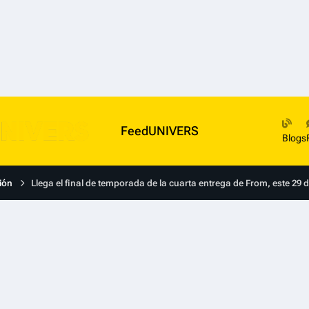
FeedUNIVERS
Blogs
ión
Llega el final de temporada de la cuarta entrega de From, este 29 d