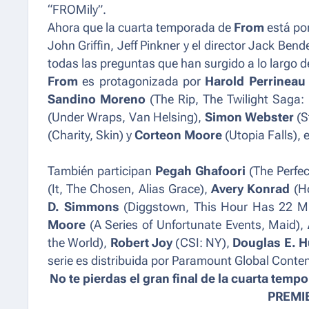
“FROMily”.
Ahora que la cuarta temporada de
From
está por
John Griffin, Jeff Pinkner y el director Jack Be
todas las preguntas que han surgido a lo largo de
From
es protagonizada por
Harold Perrineau
Sandino Moreno
(
The Rip, The Twilight Saga: 
(
Under Wraps, Van Helsing
),
Simon Webster
(
S
(
Charity, Skin
) y
Corteon Moore
(
Utopia Falls
), 
También participan
Pegah Ghafoori
(
The Perfe
(
It, The Chosen, Alias Grace
),
Avery Konrad
(
H
D. Simmons
(
Diggstown, This Hour Has 22 M
Moore
(
A Series of Unfortunate Events, Maid
),
the World
),
Robert Joy
(
CSI: NY
),
Douglas E. 
serie es distribuida por Paramount Global Conten
No te pierdas el gran final de la cuarta tem
PREMIE