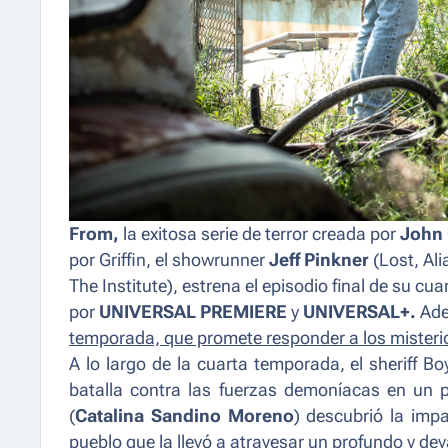
From,
la exitosa serie de terror creada por
John 
por Griffin, el showrunner
Jeff Pinkner
(
Lost, Ali
The Institute
), estrena el episodio final de su cu
por
UNIVERSAL PREMIERE
y
UNIVERSAL+.
Ade
temporada, que promete responder a los misterio
A lo largo de la cuarta temporada, el sheriff B
batalla contra las fuerzas demoníacas en un p
(
Catalina Sandino Moreno
) descubrió la imp
pueblo que la llevó a atravesar un profundo y de