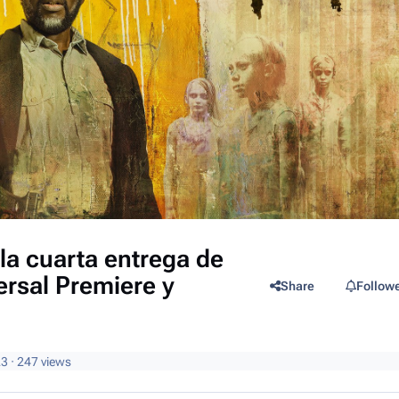
 la cuarta entrega de
ersal Premiere y
Share
Follow
23
· 247 views