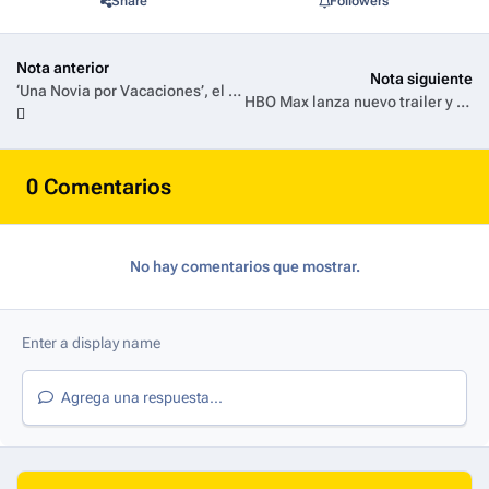
Share
Followers
Nota anterior
Nota siguiente
‘Una Novia por Vacaciones’, el éxito vertical de atresplayer, estrena su segunda temporada el 25 de junio
HBO Max lanza nuevo trailer y la arte oficial de 'Stuart No Logra Salvar El Universo'
0 Comentarios
No hay comentarios que mostrar.
Agrega una respuesta...