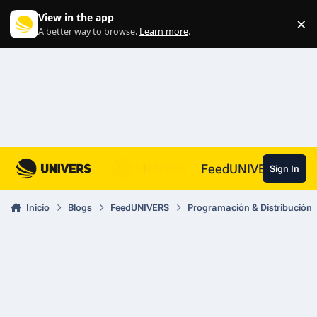
Skip to content
View in the app
×
Di
A better way to browse.
Learn more
.
FeedUNIVERS
Sign In
Inicio
Blogs
FeedUNIVERS
Programación & Distribución